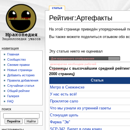
статья
Рейтинг:Артефакты
Перейти к:
навигация
,
поиск
На этой странице приведён упорядоченный по 
Вы также можете поделиться отзывом обо все
навигация
Эту статью никто не оценивал
Главная
Для корректного отображения
Сообщество
демократии необходим рабочий
Свежие правки
Страницы с высочайшим средний рейтинг 
JavaScript
Новые страницы
2000 страниц)
Добавить историю
Статья
Правила добавления
Случайная статья
Метро в Снежинске
Общий рейтинг
У нас есть всё!
Галерея
Проклятое сало
FAQ
Что мы узнали из утренней газеты
поиск
Стонущая щель
Фирма "Эв"
SCP-342. Билет в один конец
инструменты