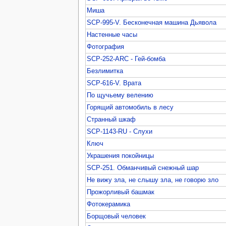
Миша
SCP-995-V. Бесконечная машина Дьявола
Настенные часы
Фотография
SCP-252-ARC - Гей-бомба
Безлимитка
SCP-616-V. Врата
По щучьему велению
Горящий автомобиль в лесу
Странный шкаф
SCP-1143-RU - Слухи
Ключ
Украшения покойницы
SCP-251. Обманчивый снежный шар
Не вижу зла, не слышу зла, не говорю зло
Прожорливый башмак
Фотокерамика
Борщовый человек