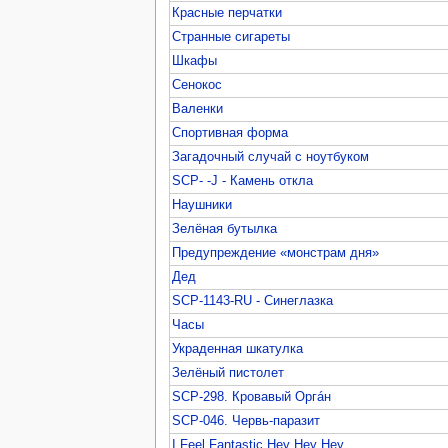
Красные перчатки
Странные сигареты
Шкафы
Сенокос
Валенки
Спортивная форма
Загадочный случай с ноутбуком
SCP- -J - Камень откла
Наушники
Зелёная бутылка
Предупреждение «монстрам дня»
Дед
SCP-1143-RU - Синеглазка
Часы
Украденная шкатулка
Зелёный пистолет
SCP-298. Кровавый Оргáн
SCP-046. Червь-паразит
I Feel Fantastic Hey Hey Hey