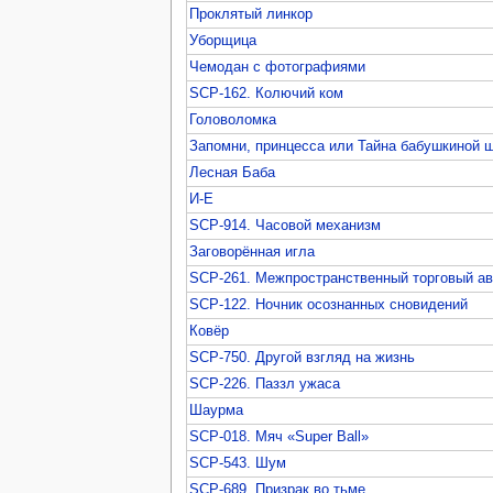
Проклятый линкор
Уборщица
Чемодан с фотографиями
SCP-162. Колючий ком
Головоломка
Запомни, принцесса или Тайна бабушкиной 
Лесная Баба
И-Е
SCP-914. Часовой механизм
Заговорённая игла
SCP-261. Межпространственный торговый а
SCP-122. Ночник осознанных сновидений
Ковёр
SCP-750. Другой взгляд на жизнь
SCP-226. Паззл ужаса
Шаурма
SCP-018. Мяч «Super Ball»
SCP-543. Шум
SCP-689. Призрак во тьме