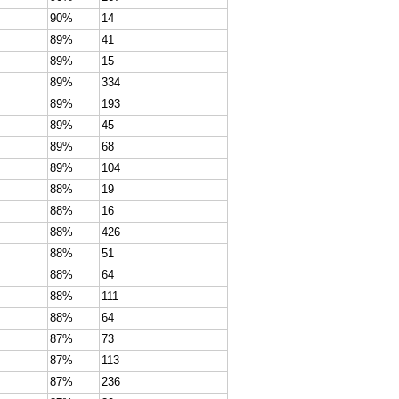
90%
14
89%
41
89%
15
89%
334
89%
193
89%
45
89%
68
89%
104
88%
19
88%
16
88%
426
88%
51
88%
64
88%
111
88%
64
87%
73
87%
113
87%
236