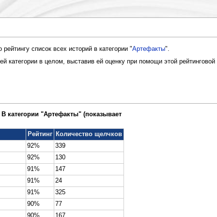
рейтингу список всех историй в категории "
Артефакты
".
й категории в целом, выставив ей оценку при помощи этой рейтинговой
В категории "Артефакты" (показывает
Рейтинг
Количество щелчков
92%
339
92%
130
91%
147
91%
24
91%
325
90%
77
90%
167