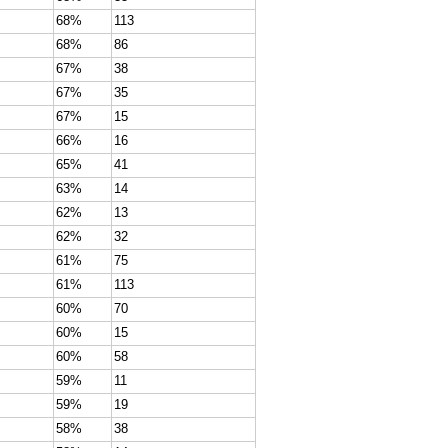
68%
113
68%
86
67%
38
67%
35
67%
15
66%
16
65%
41
63%
14
62%
13
62%
32
61%
75
61%
113
60%
70
60%
15
60%
58
59%
11
59%
19
58%
38