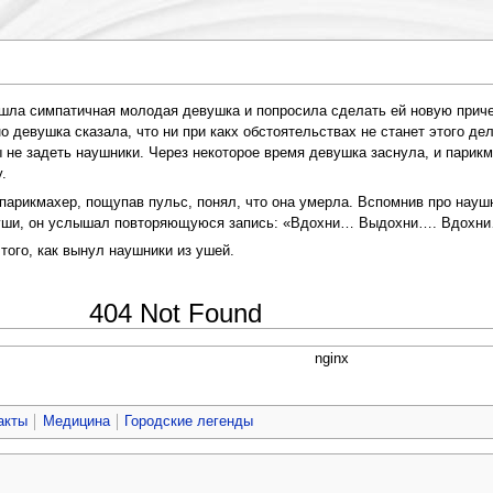
шла симпатичная молодая девушка и попросила сделать ей новую приче
о девушка сказала, что ни при какх обстоятельствах не станет этого дел
ы не задеть наушники. Через некоторое время девушка заснула, и парик
.
парикмахер, пощупав пульс, понял, что она умерла. Вспомнив про наушн
в уши, он услышал повторяющуюся запись: «Вдохни… Выдохни…. Вдохн
того, как вынул наушники из ушей.
404 Not Found
nginx
акты
Медицина
Городские легенды