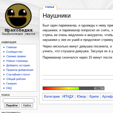
статья
Наушники
Перейти к:
навигация
,
поиск
Был один парикмахер, и однажды к нему при
наушники, и парикмахер попросил их снять, н
стричь ее очень медленно и аккуратно, чтоб
наушники у нее из ушей и продолжил стрижку
навигация
Через несколько минут девушка посинела, и 
Главная
узнать, что слушала девушка. Засунув их 
Сообщество
Свежие правки
Парикмахер скончался через 15 минут после 
Новые страницы
Добавить историю
Правила добавления
Случайная статья
Общий рейтинг
Галерея
FAQ
70%
поиск
Категории
:
НПЧДХ
Юмор
Крипи
Артеф
инструменты