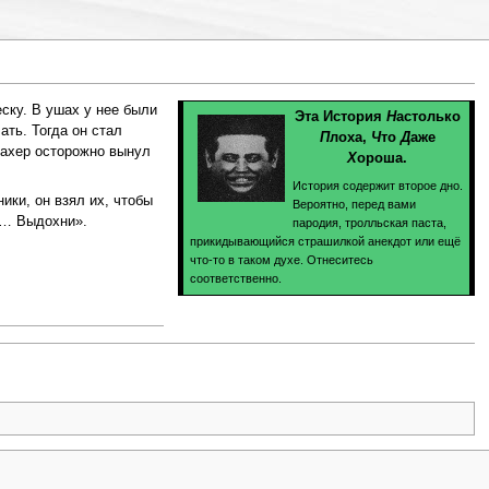
ску. В ушах у нее были
Эта История
Н
астолько
ать. Тогда он стал
П
лоха,
Ч
то
Д
аже
махер осторожно вынул
Х
ороша.
История содержит второе дно.
ики, он взял их, чтобы
Вероятно, перед вами
и… Выдохни».
пародия, тролльская паста,
прикидывающийся страшилкой анекдот или ещё
что-то в таком духе. Отнеситесь
соответственно.