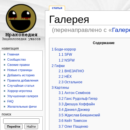
статья
Галерея
(перенаправлено с «
Галер
Перейти к:
навигация
,
поиск
Содержание
навигация
1
Боди-хоррор
1.1
SFW
Главная
Сообщество
1.2
NSFW
Свежие правки
2
Гифки
Новые страницы
2.1
ВНЕЗАПНО
Добавить историю
2.2
НЁХ
Правила добавления
2.3
Остальное
Случайная статья
3
Картины
Хоррор-игротека
3.1
Антон Семёнов
Улучшенная галерея
3.2
Ганс Рудольф Гигер
FAQ
3.3
Джошуа Хоффайн
Желательные фичи
3.4
Дэниел Дэнжер
поиск
3.5
Ждислав Бекшинский
3.6
Кейт Томпсон
3.7
Олег Пащенко