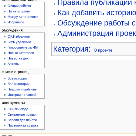
Правила публикации 
Общий рейтинг
Как добавить истори
По категориям
Между категориями
Обсуждение работы с
Избранное
обсуждения
Администрация проек
ОК:Избранное
ОК:К удалению
Категория
:
Голосование за ИМ
О проекте
Новые категории
Повестка дня
Архивы
списки страниц
Все истории
Все категории
Плашки и шаблоны
Истории с главной
инструменты
Ссылки сюда
Связанные правки
Версия для печати
Постоянная ссылка