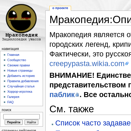
о проекте
Мракопедия:Оп
Перейти к:
навигация
,
поиск
Мракопедия является о
городских легенд, крип
навигация
Фактически, это русско
Главная
Сообщество
creepypasta.wikia.com
Свежие правки
Новые страницы
ВНИМАНИЕ! Единстве
Добавить историю
Правила добавления
представительством 
Случайная статья
Хоррор-игротека
паблик
. Все остальн
Галерея
FAQ
См. также
поиск
Список часто задава
страницы рейтингов