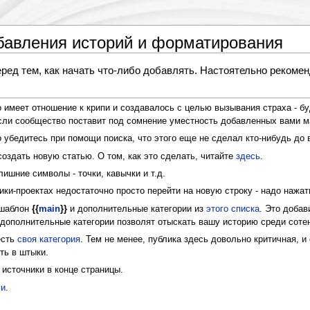
бавления историй и форматирования
ред тем, как начать что-либо добавлять. Настоятельно рекоме
о имеет отношение к крипи и создавалось с целью вызывания страха - бу
 если сообщество поставит под сомнение уместность добавленных вами м
 убедитесь при помощи поиска, что этого еще не сделал кто-нибудь до 
оздать новую статью. О том, как это сделать, читайте
здесь
.
лишние символы - точки, кавычки и т.д.
вики-проектах недостаточно просто перейти на новую строку - надо нажа
 шаблон
{{
main
}}
и дополнительные категории из
этого списка
. Это добав
 дополнительные категории позволят отыскать вашу историю среди сотен
есть
своя категория
. Тем не менее, публика здесь довольно критичная, и
ть в штыки.
 источники в конце страницы.
и
.