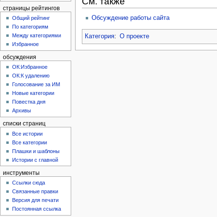
См. также
страницы рейтингов
Обсуждение работы сайта
Общий рейтинг
По категориям
Между категориями
Категория
:
О проекте
Избранное
обсуждения
ОК:Избранное
ОК:К удалению
Голосование за ИМ
Новые категории
Повестка дня
Архивы
списки страниц
Все истории
Все категории
Плашки и шаблоны
Истории с главной
инструменты
Ссылки сюда
Связанные правки
Версия для печати
Постоянная ссылка