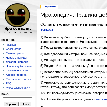
о проекте
Мракопедия:Правила до
Перейти к:
навигация
,
поиск
Обязательно прочитайте эти правила пе
вопросы
.
1) Вы можете добавлять что угодно, если он
навигация
жанре хоррор и так далее. Но помните, что
Главная
2) Перед добавлением чего-либо обязательно
Сообщество
Свежие правки
3) Для добавления истории вам необходимо с
Новые страницы
4) Не надо использовать в названиях статей 
Добавить историю
5) Разделяйте текст на абзацы! Для этого в 
Правила добавления
Случайная статья
6) Вставляйте в конец добавляемой истории
Хоррор-игротека
пользователям возможность её оценивать, а
Улучшенная галерея
9) Авторские истории допускаются, для них 
FAQ
готовы к тому, что ваш рассказ могут встрети
Желательные фичи
12) При необходимости указывайте авторов и
поиск
14) При необходимости пользуйтесь
плашкам