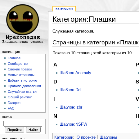
категория
Категория:Плашки
Перейти к:
навигация
,
поиск
Служебная категория.
Страницы в категории «Плашк
навигация
Показано 10 страниц этой категории из 10.
Главная
A
P
Сообщество
Свежие правки
Шаблон:Anomaly
Новые страницы
Добавить историю
D
S
Правила добавления
Шаблон:Del
Случайная статья
Общий рейтинг
I
V
Галерея
Шаблон:Izbr
FAQ
N
поиск
Шаблон:NSFW
Категории
:
О проекте
Шаблоны
инструменты