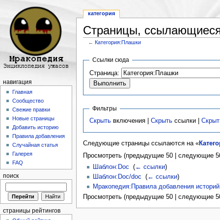
категория
Страницы, ссылающиеся
←
Категория:Плашки
Перейти к:
навигация
,
поиск
Ссылки сюда
Страница:
навигация
Главная
Сообщество
Фильтры
Свежие правки
Новые страницы
Скрыть
включения |
Скрыть
ссылки |
Скрыт
Добавить историю
Правила добавления
Следующие страницы ссылаются на «
Катег
Случайная статья
Галерея
Просмотреть (предыдущие 50 | следующие 50
FAQ
Шаблон:Doc
‎
(
← ссылки
)
поиск
Шаблон:Doc/doc
‎
(
← ссылки
)
Мракопедия:Правила добавления историй
Просмотреть (предыдущие 50 | следующие 50
страницы рейтингов