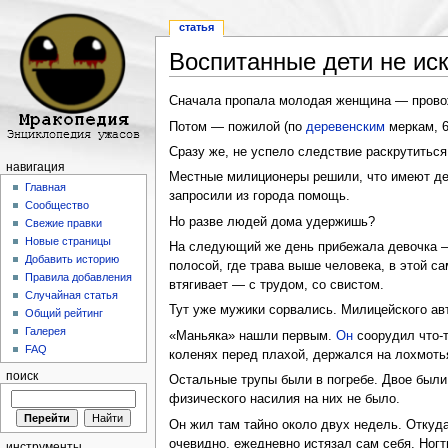
статья
Воспитанные дети не ис
Перейти к:
навигация
,
поиск
Сначала пропала молодая женщина — провожа
Потом — пожилой (по
деревенским
меркам, 6
Сразу же, не успело следствие раскрутиться
навигация
Местные милиционеры решили, что имеют де
Главная
запросили из города помощь.
Сообщество
Но разве людей дома удержишь?
Свежие правки
Новые страницы
На следующий же день прибежала девочка 
Добавить историю
полосой, где трава выше человека, в этой сам
Правила добавления
втягивает — с трудом, со свистом.
Случайная статья
Тут уже мужики сорвались. Милицейского авт
Общий рейтинг
Галерея
«Маньяка» нашли первым.
Он
соорудил что-т
FAQ
коленях перед плахой, держался на лохмот
поиск
Остальные трупы были в погребе. Двое были 
физического насилия на них не было.
Он жил там тайно около двух недель. Откуд
очевидно, ежедневно истязал сам себя. Ногт
инструменты