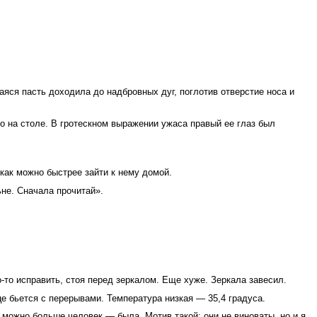
ся пасть доходила до надбровных дуг, поглотив отверстие носа и
о на столе. В гротескном выражении ужаса правый ее глаз был
 как можно быстрее зайти к нему домой.
ьне. Сначала прочитай».
-то исправить, стоя перед зеркалом. Еще хуже. Зеркала завесил.
е бьется с перерывами. Температура низкая — 35,4 градуса.
 можно больше человек — была. Мотив такой: они не виноваты, но и я