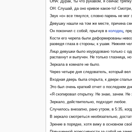
ОНА: Дурак, ты что рукавом, я сейчас тряпку
ОН: Слушай, да оно кривое какое-то! Смотри,
Звук «о» все тянулся, словно парень не мог 
Девушку нашли на том же месте, причина см
Он покончил с собой, прыгнув в
колодец
, пр
Кости его черепа были деформированы невоз
разведя глаза в стороны, к ушам. Нижняя ч
Лицо девушки было изуродовано только с одн
распахнут и выпучен. Не только глазница, но
Зеркала в комнате не было.
Через четыре дня следователь, который вел 
Входная дверь была открыта, к двери спальн
Это был очень краткий отчет о последнем дн
«Я скопировал открытку. Не знаю, зачем. Не 
Зеркало, действительно, подходит любое.
Случилось внезапно, рано утром, в 5:35, ког
В зеркало смотреться необязательно, достат
Зрение в порядке, хотя вижу в основном сво
Повышенной агрессивности за собой не замет