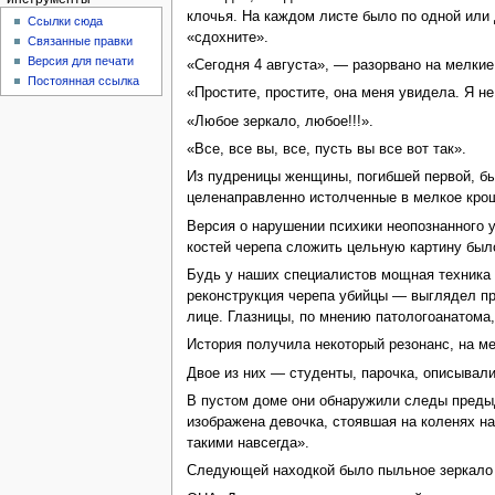
клочья. На каждом листе было по одной или 
Ссылки сюда
«сдохните».
Связанные правки
Версия для печати
«Сегодня 4 августа», — разорвано на мелкие
Постоянная ссылка
«Простите, простите, она меня увидела. Я не
«Любое зеркало, любое!!!».
«Все, все вы, все, пусть вы все вот так».
Из пудреницы женщины, погибшей первой, бы
целенаправленно истолченные в мелкое кро
Версия о нарушении психики неопознанного 
костей черепа сложить цельную картину было
Будь у наших специалистов мощная техника 
реконструкция черепа убийцы — выглядел пр
лице. Глазницы, по мнению патологоанатома
История получила некоторый резонанс, на м
Двое из них — студенты, парочка, описывали
В пустом доме они обнаружили следы предыд
изображена девочка, стоявшая на коленях н
такими навсегда».
Следующей находкой было пыльное зеркало н