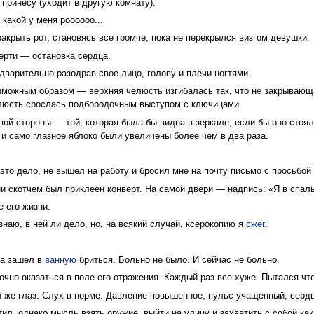
 принесу (уходит в другую комнату).
 какой у меня роооооо...
закрыть рот, становясь все громче, пока не перекрылся визгом девушки.
ерти — остановка сердца.
едварительно разодрав свое лицо, голову и плечи ногтями.
можным образом — верхняя челюсть изгибалась так, что не закрывающая
елюсть срослась подбородочным выступом с ключицами.
ой стороны — той, которая была бы видна в зеркале, если бы оно стоял
 и само глазное яблоко были увеличены более чем в два раза.
это дело, не вышел на работу и бросил мне на почту письмо с просьбой
и скотчем был приклеен конверт. На самой двери — надпись: «Я в спал
е его жизни.
знаю, в ней ли дело, но, на всякий случай, ксерокопию я
сжег
.
да зашел в
ванную
бриться. Больно не было. И сейчас не больно.
очно оказаться в поле его отражения. Каждый раз все хуже. Пытался что
й же глаз. Слух в норме. Давление повышенное, пульс учащенный, сердц
ил, однако мысль взять оружие, выйти на улицу и захватить с собой как