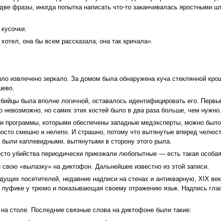
две фразы, иногда попытка написать что-то заканчивалась яростными ш
 кусочки.
 хотел, она бы всем рассказала, она так кричала».
ло извлечено зеркало. За домом была обнаружена куча стеклянной крошк
шево.
убийцы была вполне логичной, оставалось идентифицировать его. Первый
 невозможно, но самих этих костей было в два раза больше, чем нужно
и программы, которыми обеспечены западные медэксперты, можно было 
осто смешно и нелепо. И страшно, потому что вытянутые вперед челюст
, были каплевидными, вытянутыми в сторону этого рыла.
есто убийства периодически приезжали любопытные — есть такая особа
 свою «вылазку» на диктофон. Дальнейшее известно из этой записи.
ущих посетителей, недавние надписи на стенах и антикварную, XIX века
а пуфике у трюмо и показывающая своему отражению язык. Надпись гл
а столе. Последние связные слова на диктофоне были такие: