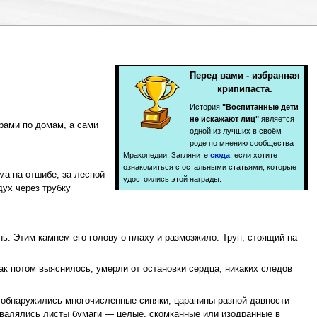
.
Перед вами - избранная
крипипаста.
История
"Воспитанные дети
не искажают лиц"
является
рами по домам, а сами
одной из лучших в своём
роде по мнению сообщества
Мракопедии. Загляните
сюда
, если хотите
ознакомиться с остальными статьями, которые
ма на отшибе, за лесной
удостоились этой награды.
дух через трубку
ь. Этим камнем его голову о плаху и размозжило. Труп, стоящий на
ак потом выяснилось, умерли от остановки сердца, никаких следов
е обнаружились многочисленные синяки, царапины разной давности —
, валялись листы бумаги — целые, скомканные или изодранные в