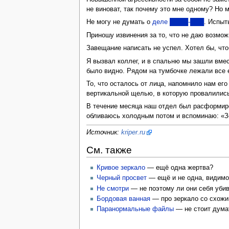
не виноват, так почему это мне одному? Но 
Не могу не думать о
деле ████-███
. Испыт
Приношу извинения за то, что не даю возмож
Завещание написать не успел. Хотел бы, что
Я вызвал коллег, и в спальню мы зашли вмес
было видно. Рядом на тумбочке лежали все 
То, что осталось от лица, напомнило нам ег
вертикальной щелью, в которую провалились 
В течение месяца наш отдел был расформиров
обливаюсь холодным потом и вспоминаю: «Зе
Источник:
kriper.ru
См. также
Кривое зеркало
— ещё одна жертва?
Черный просвет
— ещё и не одна, видимо.
Не смотри
— не поэтому ли они себя уби
Бордовая ванная
— про зеркало со схож
Паранормальные файлы
— не стоит думат