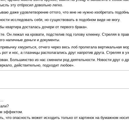
мысль эту отбросил довольно легко.
ываю даже удовлетворение оттого, что мне не нужно изобретать подобн
ности исследовать себя, но существовать в подобном виде не могу.
бы квартира досталась дочери от первого брака».
те. Он лежал на кровати, подстелив под голову клеенку. Стреляя в прав
его наличные деньги и документы.
о привычку хмуриться, отчего через весь лоб пролегала вертикальная мо
рот и нос, а глазницы располагались друг напротив друга. Стреляя в у
ан. Большинство из нас сменили род деятельности. Новости друг о дру
ркало, действительно, подходит любое».
..
вали?
им эффектом.
ь, что опасность может исходить только от картинок на бумажном носи