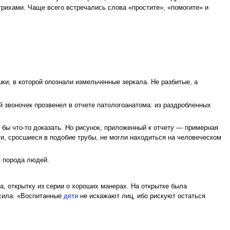
трихами. Чаще всего встречались слова «простите», «помогите» и
и, в которой опознали измельченные зеркала. Не разбитые, а
 звоночек прозвенел в отчете патологоанатома: из раздробленных
.
бы что-то доказать. Но рисунок, приложенный к отчету — примерная
и, сросшиеся в подобие трубы, не могли находиться на человеческом
я порода людей.
, открытку из серии о хороших манерах. На открытке была
асила: «Воспитанные
дети
не искажают лиц, ибо рискуют остаться