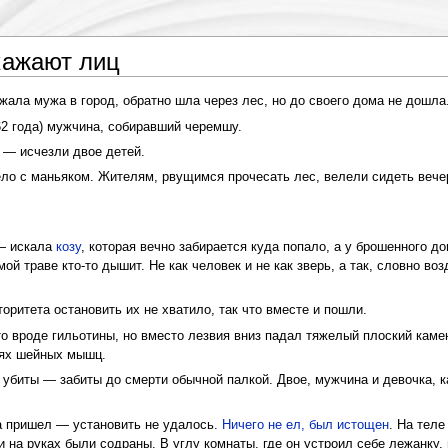
кажают лиц
ла мужа в город, обратно шла через лес, но до своего дома не дошла
2 года) мужчина, собиравший черемшу.
 — исчезли двое детей.
ло с маньяком. Жителям, рвущимся прочесать лес, велели сидеть вече
— искала
козу
, которая вечно забирается куда попало, а у брошенного до
ой траве кто-то дышит. Не как человек и не как зверь, а так, словно воз
оритета остановить их не хватило, так что вместе и пошли.
о вроде гильотины, но вместо лезвия вниз падал тяжелый плоский камен
ьях шейных мышц.
убиты — забиты до смерти обычной палкой. Двое, мужчина и девочка, к
а пришел — установить не удалось.
Ничего не ел, был истощен
. На тел
и на руках были содраны. В углу комнаты, где он устроил себе лежанку