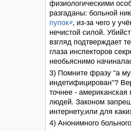
физиологическими особ
разгаданы: больной ник
пупок
, из-за чего у у
нечистой силой. Убийс
взгляд подтверждает те
глаза инспекторов сек
необьяснимо начиналас
3) Помните фразу "а м
индетифицирован"? Верн
точнее - американская
людей. Законом запрещ
интернету,или для каки
4) Анонимного больного