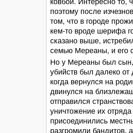
ковбои. Интересно то, ч
поэтому после изчезнов
том, что в городе прож
кем-то вроде шерифа г
сказано выше, истребил
семью Мереаны, и его 
Но у Мереаны был сын,
убийств был далеко от 
когда вернулся на роди
двинулся на близлежащ
отправился странствов
уничтожение их отряда
присоединились местны
разгромили бандитов, а