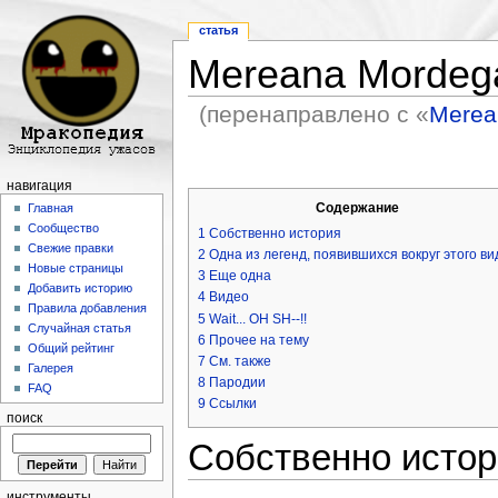
статья
Mereana Mordega
(перенаправлено с «
Merea
Перейти к:
навигация
,
поиск
навигация
Содержание
Главная
Сообщество
1
Собственно история
Свежие правки
2
Одна из легенд, появившихся вокруг этого ви
Новые страницы
3
Еще одна
Добавить историю
4
Видео
Правила добавления
5
Wait... OH SH--!!
Случайная статья
6
Прочее на тему
Общий рейтинг
7
См. также
Галерея
8
Пародии
FAQ
9
Ссылки
поиск
Собственно истор
инструменты