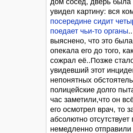
дом сосед, дверь была 
увидел картину: вся к
посередине сидит четы
поедает чьи-то органы
.
выяснено, что это была
опекала его до того, к
сожрал её..Позже стало
увидевший этот инциден
непонятных обстоятельс
полицейские долго пытал
час заметили,что он вс
его осмотрел врач, то 
абсолютно отсутствует
немедленно отправили 