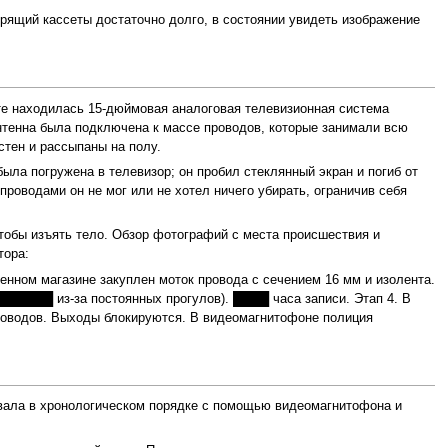
трящий кассеты достаточно долго, в состоянии увидеть изображение
 находилась 15-дюймовая аналоговая телевизионная система
тенна была подключена к массе проводов, которые занимали всю
стен и рассыпаны на полу.
а погружена в телевизор; он пробил стеклянный экран и погиб от
роводами он не мог или не хотел ничего убирать, ограничив себя
тобы изъять тело. Обзор фотографий с места происшествия и
тора:
енном магазине закуплен моток провода с сечением 16 мм и изолента.
█████ из-за постоянных прогулов). ████ часа записи. Этап 4. В
роводов. Выходы блокируются. В видеомагнитофоне полиция
ивала в хронологическом порядке с помощью видеомагнитофона и