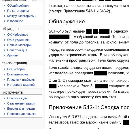
Общий рейтинг
Похоже, на все кассеты записан «шум» или «
По категориям
(смотри Приложение 543-1 и 543-2).
Между категориями
Обнаружение
Избранное
обсуждения
SCP-543 был найден ██.██.████ в одноком
ОК:Избранное
████████ с V-образной антенной. Телевизо
ОК:К удалению
комнату, от пола до потолка, за исключение
Новые категории
Перед телевизором находился скончавшийся 
Повестка дня
удара электрическим током. Были обнаружены
Архивы
маленьким пространством. Тело было окруже
списки страниц
Тело нашёл владелец здания после продолжи
Все истории
исследование поведения █████ показали, чт
Все категории
Плашки и шаблоны
Этап 1. С помощью скотча к антенне прикреп
Истории с главной
███ часа записи. Этап 3. █████ собирает 
квартире происходят перестановки. Из мат
инструменты
обнаружила одну кассету без пометок.
Ссылки сюда
Связанные правки
Приложение 543-1: Сводка пр
Версия для печати
Постоянная ссылка
Испытуемой D-671 предоставили случайный н
телевизора таких же марок, какие были у ██