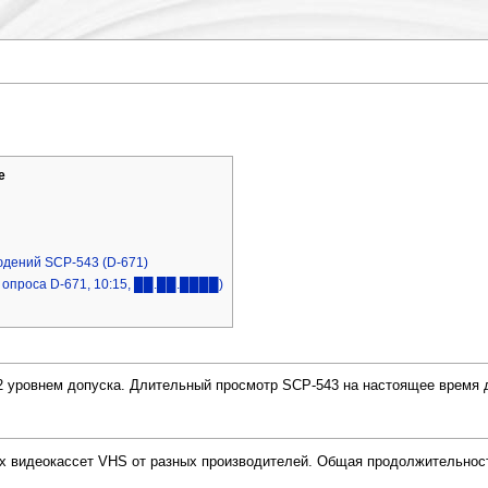
е
юдений SCP-543 (D-671)
 опроса D-671, 10:15, ██.██.████)
2 уровнем допуска. Длительный просмотр SCP-543 на настоящее время 
х видеокассет VHS от разных производителей. Общая продолжительность