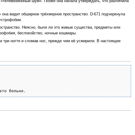
 «телевизионный шум». Позже она начала утверждать, что различила
» она видит обширное трёхмерное пространство. D-671 подчеркнула
устрофобии.
ространство. Неясно, были ли это живые существа, предметы или
трофобия, беспокойство, ночные кошмары.
м три ногтя и сломав нос, прежде чем её усмирили. В настоящее