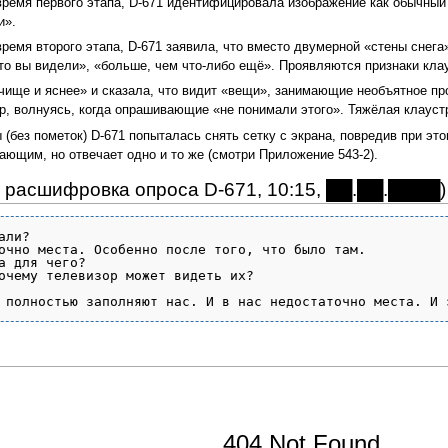
время первого этапа, D-671 идентифицировала изображение как обычный
и».
ремя второго этапа, D-671 заявила, что вместо двумерной «стены снега
что вы видели», «больше, чем что-либо ещё». Проявляются признаки кла
«чище и яснее» и сказала, что видит «вещи», занимающие необъятное п
ер, волнуясь, когда опрашивающие «не понимали этого». Тяжёлая клаус
(без пометок) D-671 попыталась снять сетку с экрана, повредив при это
ющим, но отвечает одно и то же (смотри Приложение 543-2).
 расшифровка опроса D-671, 10:15, ██.██.████)
ли?

очно места. Особенно после того, что было там.

а для чего?

очему телевизор может видеть их?

404 Not Found