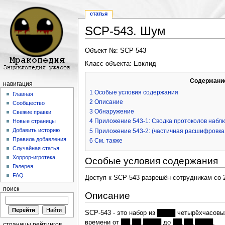
статья
SCP-543. Шум
Перейти к:
навигация
,
поиск
Объект №: SCP-543
Класс объекта: Евклид
Содержани
навигация
1
Особые условия содержания
Главная
2
Описание
Сообщество
3
Обнаружение
Свежие правки
4
Приложение 543-1: Сводка протоколов набл
Новые страницы
Добавить историю
5
Приложение 543-2: (частичная расшифровка
Правила добавления
6
См. также
Случайная статья
Хоррор-игротека
Особые условия содержания
Галерея
FAQ
Доступ к SCP-543 разрешён сотрудникам со 
поиск
Описание
SCP-543 - это набор из ████ четырёхчасовы
времени от ██.██.████ до ██.██.████.
страницы рейтингов