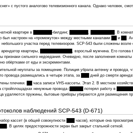
снег» с пустого аналогово телевизионного канала. Однако человек, смо
натной квартире в ███████-билдинг, ███████, █████████. В комнате
р был настроен на «промежуток» между местными каналами ██ и ██. Ан
м небольшого участка перед телевизором. SCP-543 были сложены возле 
арендатор квартиры, ████████████, взрослый мужчина. Его голова был
 признаки сильного недоедания. Очевидно, после заполнения комнаты п
но обёртками от еды и экскрементами.
тельной неуплаты за помещение. Полиция убрала антенну и провода, ч
о провода размещались в четыре этапа, за ███ дней до смерти аренда
лены плечики. ██ часа записи VHS-кассеты. Этап 2. В местном хозяйств
на стройплощадках ненужные провода (█████ потерял работу в ███████
раца удаляются пружины, бытовые приборы убираются для размещения п
отоколов наблюдений SCP-543 (D-671)
абор кассет (в общей совокупности ███ часов), которые она просматр
███. В целях предосторожности экран был закрыт стальной сеткой.