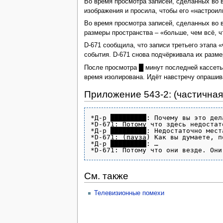
Во время просмотра записей, сделанных во 
изображения и просила, чтобы его «настроил
Во время просмотра записей, сделанных во в
размеры пространства – «больше, чем всё, 
D-671 сообщила, что записи третьего этапа 
события. D-671 снова подчёркивала их разм
После просмотра █ минут последней кассеты 
время изолирована. Идёт навстречу опрашива
Приложение 543-2: (частичная
*Д-р █████████: Почему вы это дела
*D-671: Потому что здесь недостат
*Д-р █████████: Недостаточно мест
*D-671: (пауза) Как вы думаете, п
*Д-р █████████: …

См. также
Телевизионные помехи