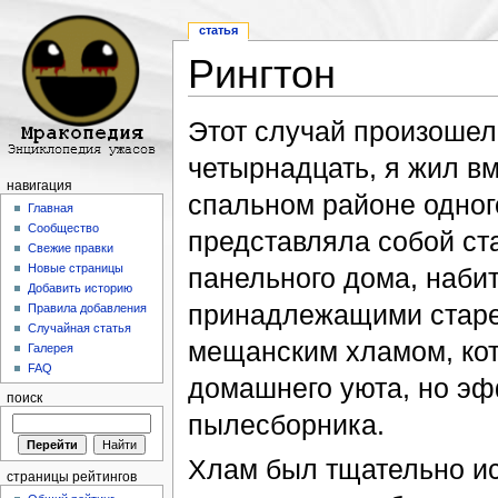
статья
Рингтон
Перейти к:
навигация
,
поиск
Этот случай произошел
четырнадцать, я жил в
навигация
спальном районе одног
Главная
Сообщество
представляла собой ст
Свежие правки
Новые страницы
панельного дома, наби
Добавить историю
принадлежащими старе
Правила добавления
Случайная статья
мещанским хламом, кот
Галерея
FAQ
домашнего уюта, но э
поиск
пылесборника.
Хлам был тщательно ис
страницы рейтингов