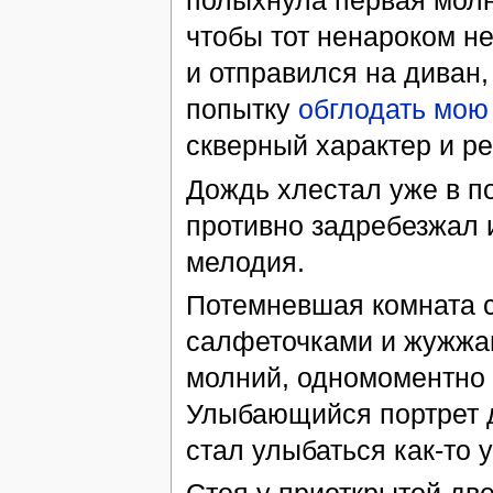
полыхнула первая молн
чтобы тот ненароком не
и отправился на диван
попытку
обглодать мою 
скверный характер и р
Дождь хлестал уже в по
противно задребезжал 
мелодия.
Потемневшая комната с
салфеточками и жужжа
молний, одномоментно 
Улыбающийся портрет д
стал улыбаться как-то