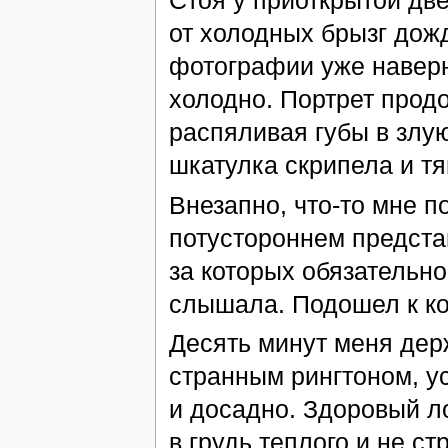
Стоя у приоткрытой дв
от холодных брызг дожд
фотографии уже наверн
холодно. Портрет прод
распяливая губы в злу
шкатулка скрипела и 
Внезапно, что-то мне п
потустороннем предста
за которых обязательно
слышала. Подошел к ко
Десять минут меня дер
странным рингтоном, у
и досадно. Здоровый ло
в грудь теплого и не с