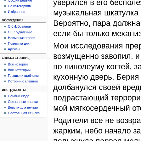
уверился в его бесполе
Общий рейтинг
По категориям
музыкальная шкатулка 
Избранное
обсуждения
Вероятно, пара должна 
ОК:Избранное
если бы только механи
ОК:К удалению
Новые категории
Мои исследования прер
Повестка дня
Архивы
возмущенно завопил, и
списки страниц
по линолеуму когтей, з
Все истории
Все категории
кухонную дверь. Берия 
Плашки и шаблоны
Истории с главной
долбанулся своей вред
инструменты
подрастающий террорис
Ссылки сюда
Связанные правки
мой мягкосердечный оте
Версия для печати
Постоянная ссылка
Родители все не возвр
жарким, небо начало з