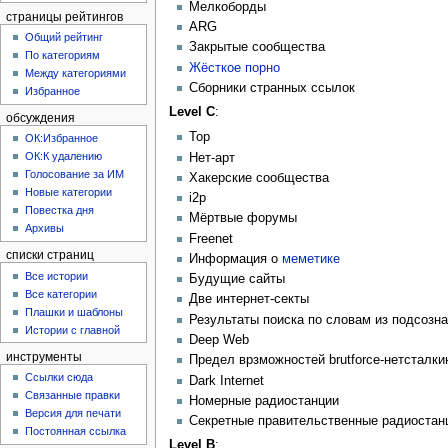
Мелкоборды
страницы рейтингов
ARG
Общий рейтинг
Закрытые сообщества
По категориям
Жёсткое порно
Между категориями
Сборники странных ссылок
Избранное
Level С
:
обсуждения
Тор
ОК:Избранное
ОК:К удалению
Нет-арт
Голосование за ИМ
Хакерские сообщества
Новые категории
i2p
Повестка дня
Мёртвые форумы
Архивы
Freenet
списки страниц
Информация о
меметике
Все истории
Будущие сайты
Все категории
Две интернет-секты
Плашки и шаблоны
Результаты поиска по словам из подсозн
Истории с главной
Deep Web
инструменты
Предел врзможностей brutforce-нетсталки
Ссылки сюда
Dark Internet
Связанные правки
Номерные радиостанции
Версия для печати
Секретные правительственные радиостан
Постоянная ссылка
Level B
: