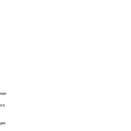
ания
нга
ции