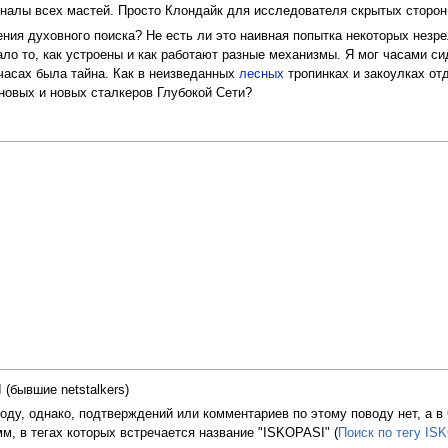
гиналы всех мастей. Просто Клондайк для исследователя скрытых сторо
зрения духовного поиска? Не есть ли это наивная попытка некоторых нез
ало то, как устроены и как работают разные механизмы. Я мог часами си
часах была тайна. Как в неизведанных
лесных
тропинках и закоулках отд
 новых и новых сталкеров Глубокой Сети?
I (бывшие netstalkers)
году, однако, подтверждений или комментариев по этому поводу нет, а в
м, в тегах которых встречается название "ISKOPASI" (
Поиск по тегу ISK