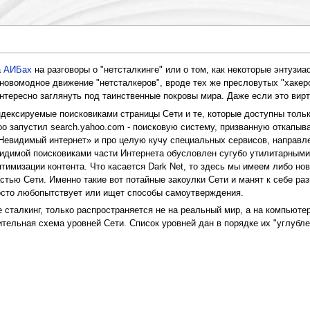
а
АИБах
на разговоры о "нетсталкинге" или о том, как некоторые энтуз
- новомодное движение "нетсталкеров", вроде тех же пресловутых "хаке
нтересно заглянуть под таинственные покровы мира. Даже если это вир
дексируемые поисковиками страницы Сети и те, которые доступны тольк
 запустил search.yahoo.com - поисковую систему, призванную откапыва
«Невидимый интернет» и про целую кучу специальных сервисов, направле
идимой поисковиками части Интернета обусловлен сугубо утилитарным
тимизации контента. Что касается Dark Net, то здесь мы имеем либо нов
тью Сети. Именно такие вот потайные закоулки Сети и манят к себе разн
росто любопытствует или ищет способы самоутверждения.
же сталкинг, только распространяется не на реальный мир, а на компьюте
тельная схема уровней Сети. Список уровней дан в порядке их "углубле