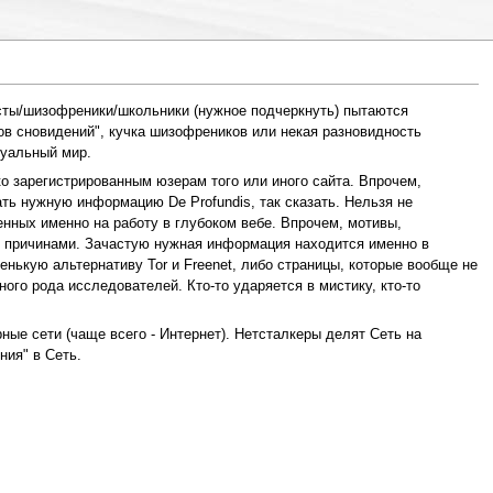
иасты/шизофреники/школьники (нужное подчеркнуть) пытаются
ров сновидений", кучка шизофреников или некая разновидность
туальный мир.
о зарегистрированным юзерам того или иного сайта. Впрочем,
ть нужную информацию De Profundis, так сказать. Нельзя не
нных именно на работу в глубоком вебе. Впрочем, мотивы,
и причинами. Зачастую нужная информация находится именно в
енькую альтернативу Tor и Freenet, либо страницы, которые вообще не
ого рода исследователей. Кто-то ударяется в мистику, кто-то
рные сети (чаще всего - Интернет). Нетсталкеры делят Сеть на
ния" в Сеть.