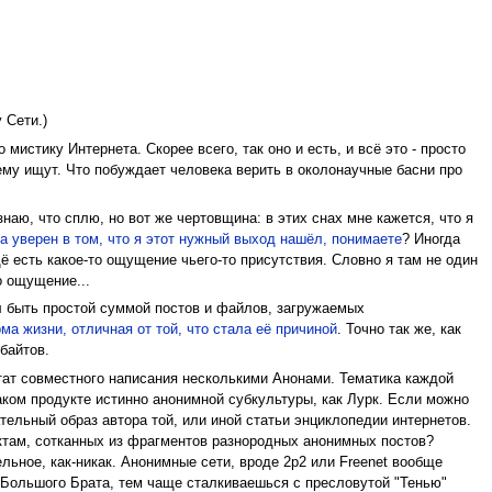
 Сети.)
 мистику Интернета. Скорее всего, так оно и есть, и всё это - просто
ему ищут. Что побуждает человека верить в околонаучные басни про
наю, что сплю, но вот же чертовщина: в этих снах мне кажется, что я
а уверен в том, что я этот нужный выход нашёл, понимаете
? Иногда
 есть какое-то ощущение чьего-то присутствия. Словно я там не один
о ощущение...
л быть простой суммой постов и файлов, загружаемых
а жизни, отличная от той, что стала её причиной
. Точно так же, как
байтов.
льтат совместного написания несколькими Анонами. Тематика каждой
таком продукте истинно анонимной субкультуры, как Лурк. Если можно
тельный образ автора той, или иной статьи энциклопедии интернетов.
ектам, сотканных из фрагментов разнородных анонимных постов?
ьное, как-никак. Анонимные сети, вроде 2p2 или Freenet вообще
 Большого Брата, тем чаще сталкиваешься с пресловутой "Тенью"