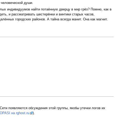
н человеческой души.
релых индивидуумов найти потаённую дверцу в мир грёз? Помню, как в
деть, и рассматривать шестерёнки и винтики старых часов,
алённых городских районов. А тайна всегда манит. Она как магнит.
 Сети появляются обсуждения этой группы, якобы утечки логов их
OPASI на rghost.ru
).