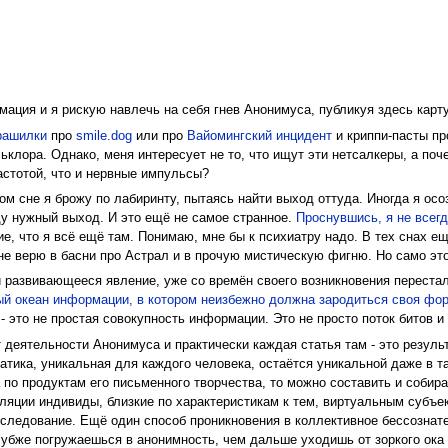
мация и я рискую навлечь на себя гнев Анонимуса, публикуя здесь карту
рашилки
про
smile.dog
или про
Вайомингский инцидент
и криппи-пасты про
лора. Однако, меня интересует не то, что ищут эти нетсалкеры, а поч
стотой, что и нервные импульсы?
ом сне я брожу по лабиринту, пытаясь найти выход оттуда. Иногда я осоз
йду нужный выход. И это ещё не самое странное.
Проснувшись, я не всегд
 что я всё ещё там. Понимаю, мне бы к психиатру надо. В тех снах ещё
 не верю в басни про Астрал и в прочую мистическую фигню. Но само эт
 и развивающееся явление, уже со времён своего возникновения переста
й океан информации, в котором неизбежно должна зародиться своя форм
- это не простая совокупность информации. Это не просто поток битов и 
кт деятельности Анонимуса и практически каждая статья там - это резу
мматика, уникальная для каждого человека, остаётся уникальной даже в 
 по продуктам его письменного творчества, то можно составить и собира
уляции индивиды, близкие по характеристикам к тем, виртуальным субъ
ледование. Ещё один способ проникновения в коллективное бессознател
глубже погружаешься в анонимность, чем дальше уходишь от зоркого ока