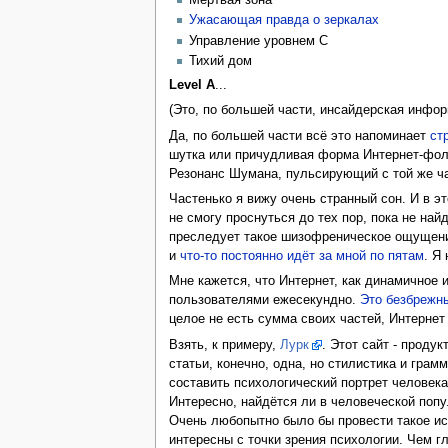
Мёртвая зона
Ужасающая правда о зеркалах
Управление уровнем C
Тихий дом
Level A
...
(Это, по большей части, инсайдерская инфор
Да, по большей части всё это напоминает
ст
шутка или причудливая форма Интернет-фольк
Резонанс Шумана, пульсирующий с той же ча
Частенько я вижу очень странный сон. И в эт
не смогу проснуться до тех пор, пока не на
преследует такое шизофреническое ощущение,
и
что-то постоянно идёт за мной по пятам
. Я
Мне кажется, что Интернет, как динамичное
пользователями ежесекундно.
Это безбрежны
целое не есть сумма своих частей, Интернет 
Взять, к примеру,
Лурк
. Этот сайт - проду
статьи, конечно, одна, но стилистика и гра
составить психологический портрет человека
Интересно, найдётся ли в человеческой поп
Очень любопытно было бы провести такое исс
интересны с точки зрения психологии. Чем 