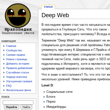
статья
Deep Web
Перейти к:
навигация
,
поиск
В последнее время стал часто натыкаться н
прорваться в Глубокую Сеть. Что это такое 
любопытства, присущего человеку? Всегда и
Термином "Deep Web" так же, называют не ин
навигация
специально для решения этой проблемы Yahoo
Главная
упомянуть про книгу К.Шермана и Г.Прайса 
Сообщество
подстёгивающие интерес специалистов к нев
Свежие правки
теневой части Сети, либо речь идёт о SEO оп
Новые страницы
подключены к Интернету, хотя и являются час
Добавить историю
Правила добавления
одержим идеей мирового заговора, кто-то п
Случайная статья
Что я знаю о нетсталкинге? То, что это тот 
Хоррор-игротека
несколько уровней. Ниже приведена приблизи
Улучшенная галерея
Level D
:
FAQ
Желательные фичи
Социальные сети
Блоги
поиск
Порно
Имиджборды