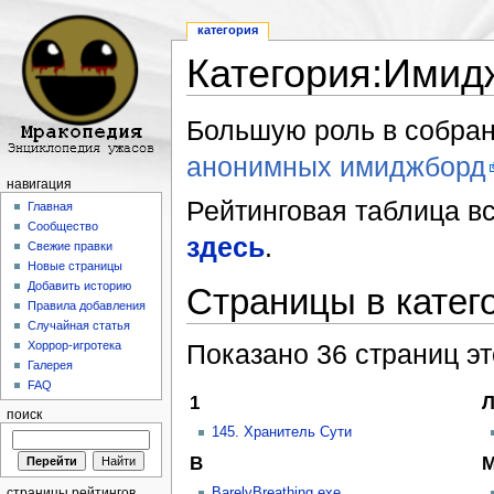
категория
Категория:Ими
Перейти к:
навигация
,
поиск
Большую роль в собран
анонимных имиджборд
навигация
Рейтинговая таблица вс
Главная
Сообщество
здесь
.
Свежие правки
Новые страницы
Добавить историю
Страницы в кате
Правила добавления
Случайная статья
Показано 36 страниц эт
Хоррор-игротека
Галерея
FAQ
1
Л
поиск
145. Хранитель Сути
B
BarelyBreathing.exe
страницы рейтингов