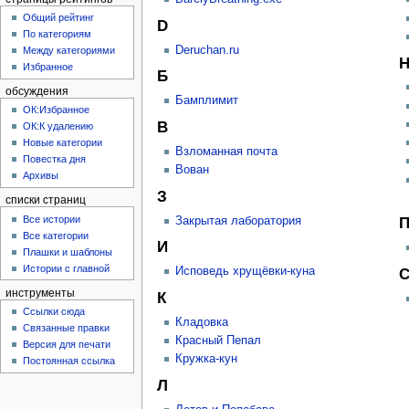
Общий рейтинг
D
По категориям
Deruchan.ru
Между категориями
Избранное
Б
обсуждения
Бамплимит
ОК:Избранное
В
ОК:К удалению
Новые категории
Взломанная почта
Повестка дня
Вован
Архивы
З
списки страниц
Все истории
Закрытая лаборатория
Все категории
И
Плашки и шаблоны
Истории с главной
Исповедь хрущёвки-куна
инструменты
К
Ссылки сюда
Кладовка
Связанные правки
Красный Пепал
Версия для печати
Кружка-кун
Постоянная ссылка
Л