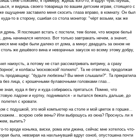
оишь себе спокойно, к примеру, ждёшь кого-то, и вдруг чувствуешь,
аешься, и видишь своего товарища по вашим детским играм, стоящего с
же ощущение заставило меня скосить глаза вправо, в комнату. Он был
куда-то в сторону, сшибая со стола монитор: "чёрт возьми, как же
я дрянь. Я поспешил встать с постели, тем более, что мокрое бельё
 день начинался неплохо. Вот только завтракать нечем, а значит,
иеся мне кафе были далеко от дома, а минус двадцать за окном не
столь же дешёвого вина и невзрачных закусок ко всему этому добру,
чил наизусть, а потому не стал рассматривать витрину, а сразу
орное', и колбасы 'московской' полкило". Та не ответила, продолжая
пить продавщицу: "будьте любезны? Вы меня слышали?". Та прекратила
а без лица, с крошечными булавочными головками глаз...
не зная, куда я бегу и куда собираюсь прятаться. Помню, что
товую ладони и куртку, поднимался - и пытался бежать дальше, до
- полетел с кровати.
ом с подушкой, это мой компьютер на столе и мой цветок в горшке...
, скажем... вскрою себе вены? Или выброшусь из окна? Проснусь ли я
ажем, выпить?
о-то вроде коньяка, виски, рома или джина, сейчас мне хотелось что-
орая была, невзирая на нахлынувший вдруг озноб, опустошена почти