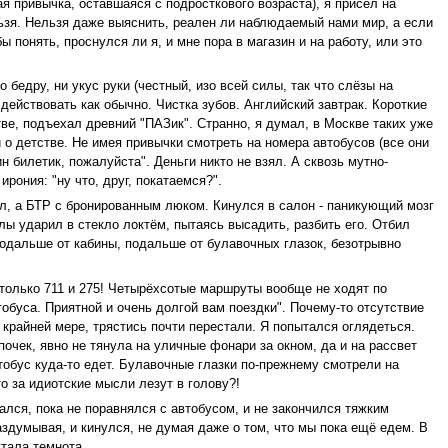
ая привычка, оставшаяся с подросткового возраста), я присел на
льзя. Нельзя даже выяснить, реален ли наблюдаемый нами мир, а если
 понять, проснулся ли я, и мне пора в магазин и на работу, или это
бедру, ни укус руки (честный, изо всей силы, так что слёзы на
действовать как обычно. Чистка зубов. Английский завтрак. Короткие
тве, подъехал древний "ПАЗик". Странно, я думал, в Москве таких уже
 о детстве. Не имея привычки смотреть на номера автобусов (все они
н билетик, пожалуйста". Деньги никто не взял. А сквозь мутно-
рония: "ну что, друг, покатаемся?".
был, а БТР с бронированным люком. Кинулся в салон - паникующий мозг
лы ударил в стекло локтём, пытаясь высадить, разбить его. Отбил
 подальше от кабины, подальше от булавочных глазок, безотрывно
 только 711 и 275! Четырёхсотые маршруты вообще не ходят по
тобуса. Приятной и очень долгой вам поездки". Почему-то отсутствие
 крайней мере, трястись почти перестали. Я попытался оглядеться.
очек, явно не тянула на уличные фонари за окном, да и на рассвет
втобус куда-то едет. Булавочные глазки по-прежнему смотрели на
то за идиотские мысли лезут в голову?!
ался, пока не поравнялся с автобусом, и не закончился тяжким
 раздумывая, и кинулся, не думая даже о том, что мы пока ещё едем. В
тала темнота...