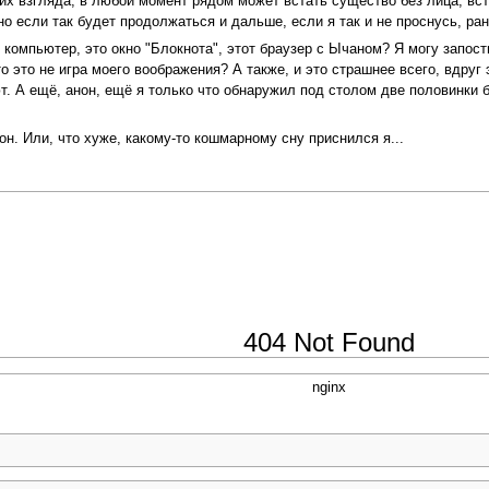
х взгляда, в любой момент рядом может встать существо без лица, встат
. но если так будет продолжаться и дальше, если я так и не проснусь, ра
компьютер, это окно "Блокнота", этот браузер с Ычаном? Я могу запости
то это не игра моего воображения? А также, и это страшнее всего, вдруг 
ют. А ещё, анон, ещё я только что обнаружил под столом две половинки 
н. Или, что хуже, какому-то кошмарному сну приснился я...
404 Not Found
nginx