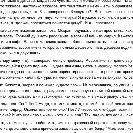
ал такое в детстве, когда твои чувства были молоды и обострены. Ты ст
-то тяжёлое, настолько тяжёлое, что тебя тянет к нему - и ты оборачив
 подкрадываюсь, я же был совершенно бесшумен?". Вот примерно такое 
ми на пустом лице, он тянул ко мне руки! Я в ужасе вскочил, отпрыгнул 
ться, я *должен проснуться по-настоящему!". И я... проснулся.
ате стоял тяжёлый запах пота. Мокрая подушка, липкая простыня... кака
вость. Горячий душ чуть расслабил, а горячий чай - взбодрил. Кажется,
, или в кафе. Вариант магазина казался более привлекательным: нравящ
азинчик, ассортимент которого, помимо дешёвого пива, дешёвой водки, 
око, был в двух шагах.
а пару минут-то), я совершил лёгкую пробежку. Ассортимент я давно выу
пающейся где-то под ним: "будьте любезны, батон в нарезку, молоко 'отб
инчик никогда не отличался клиентоориентированностью, я решил поторо
в форменный халат, фигуры, на меня глянула всё та же вытянутая голов
нт. Кажется, заорал и побежал куда-то прочь. Из магазинчика, по улице, 
вающих асфальт, падал, раздирал о посыпанную гранитной крошкой мос
ная рука, схватила - и встряхнула, как котёнка. Я в ужасе рванулся... и 
гляделся. Сон? Явь? Ну да, это моя комната, это мой сотовый лежит ряд
пание подряд. Окончательное ли оно? Нет? Интересно, что будет, если я
о сне? И что если сама жизнь - это лишь сон? Так, ладно, что если... ск
 то, что мои вкусы, в общем-то, имеют выраженный перекос в сторону чег
гулка до холодильника принесла завалявшуюся там банку "Миллера", кот