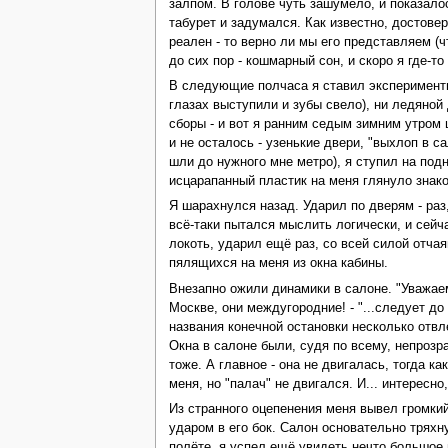
залпом. В голове чуть зашумело, и показалос
табурет и задумался. Как известно, достове
реален - то верно ли мы его представляем (ч
до сих пор - кошмарный сон, и скоро я где-то
В следующие полчаса я ставил эксперименты. 
глазах выступили и зубы свело), ни ледяной
сборы - и вот я ранним седым зимним утром 
и не осталось - узенькие двери, "выхлоп в 
шли до нужного мне метро), я ступил на подн
исцарапанный пластик на меня глянуло знаком
Я шарахнулся назад. Ударил по дверям - раз
всё-таки пытался мыслить логически, и сейч
локоть, ударил ещё раз, со всей силой отча
пялящихся на меня из окна кабины.
Внезапно ожили динамики в салоне. "Уважаем
Москве, они междугородние! - "...следует до
названия конечной остановки несколько отвле
Окна в салоне были, судя по всему, непрозр
тоже. А главное - она не двигалась, тогда к
меня, но "палач" не двигался. И... интересно
Из странного оцепенения меня вывел громкий
ударом в его бок. Салон основательно тряхну
полёте, я успел ещё увидеть нечто большое 