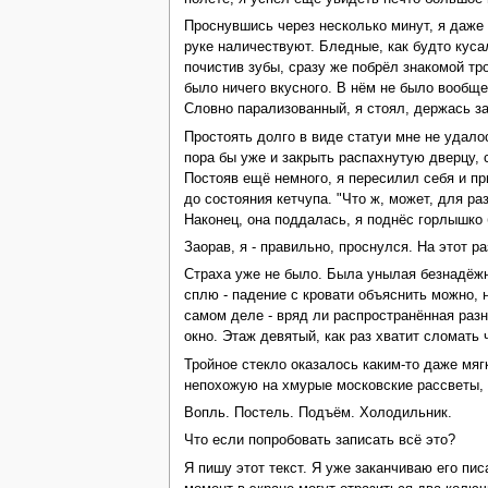
Проснувшись через несколько минут, я даже 
руке наличествуют. Бледные, как будто кусал
почистив зубы, сразу же побрёл знакомой тро
было ничего вкусного. В нём не было вообще
Словно парализованный, я стоял, держась за
Простоять долго в виде статуи мне не удало
пора бы уже и закрыть распахнутую дверцу, 
Постояв ещё немного, я пересилил себя и пр
до состояния кетчупа. "Что ж, может, для ра
Наконец, она поддалась, я поднёс горлышко б
Заорав, я - правильно, проснулся. На этот р
Страха уже не было. Была унылая безнадёжнос
сплю - падение с кровати объяснить можно, 
самом деле - вряд ли распространённая разно
окно. Этаж девятый, как раз хватит сломать 
Тройное стекло оказалось каким-то даже мяг
непохожую на хмурые московские рассветы, п
Вопль. Постель. Подъём. Холодильник.
Что если попробовать записать всё это?
Я пишу этот текст. Я уже заканчиваю его пи