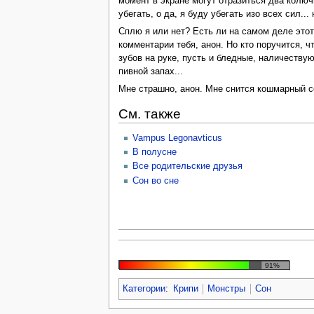
момент в экране могут отразиться два колючи
убегать, о да, я буду убегать изо всех сил..
Сплю я или нет? Есть ли на самом деле этот 
комментарии тебя, анон. Но кто поручится, ч
зубов на руке, пусть и бледные, наличеству
пивной запах...
Мне страшно, анон. Мне снится кошмарный со
См. также
Vampus Legonavticus
В полусне
Все родительские друзья
Сон во сне
91%
Категории
:
Крипи
Монстры
Сон