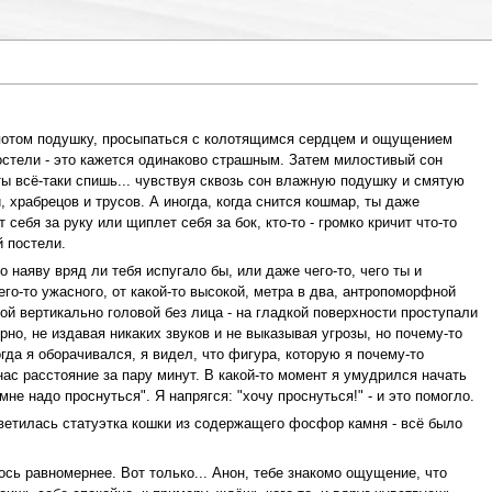
я потом подушку, просыпаться с колотящимся сердцем и ощущением
постели - это кажется одинаково страшным. Затем милостивый сон
ты всё-таки спишь... чувствуя сквозь сон влажную подушку и смятую
 храбрецов и трусов. А иногда, когда снится кошмар, ты даже
себя за руку или щиплет себя за бок, кто-то - громко кричит что-то
й постели.
 наяву вряд ли тебя испугало бы, или даже чего-то, чего ты и
его-то ужасного, от какой-то высокой, метра в два, антропоморфной
 вертикально головой без лица - на гладкой поверхности проступали
но, не издавая никаких звуков и не выказывая угрозы, но почему-то
гда я оборачивался, я видел, что фигура, которую я почему-то
ас расстояние за пару минут. В какой-то момент я умудрился начать
не надо проснуться". Я напрягся: "хочу проснуться!" - и это помогло.
ветилась статуэтка кошки из содержащего фосфор камня - всё было
ь равномернее. Вот только... Анон, тебе знакомо ощущение, что