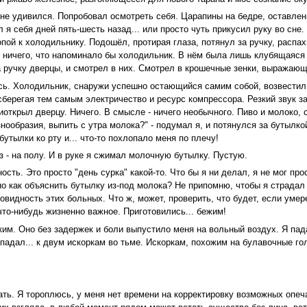
не удивился. Попробовал осмотреть себя. Царапины на бедре, оставлен
 я себя дней пять-шесть назад... или просто чуть прикусил руку во сне.
пой к холодильнику. Подошёл, протирая глаза, потянул за ручку, распах
 ничего, что напоминало бы холодильник. В нём была лишь клубящаяся 
 ручку дверцы, и смотрел в них. Смотрел в крошечные зенки, выражающи
сь. Холодильник, снаружи успешно остающийся самим собой, возвестил 
сберегая тем самым электричество и ресурс компрессора. Резкий звук за
иоткрыл дверцу. Ничего. В смысле - ничего необычного. Пиво и молоко, 
знообразия, выпить с утра молока?" - подумал я, и потянулся за бутылко
утылки ко рту и... что-то похлопало меня по плечу!
аз - на полу. И в руке я сжимал молочную бутылку. Пустую.
ть. Это просто "день сурка" какой-то. Что бы я ни делал, я не мог прос
но как объяснить бутылку из-под молока? Не припомню, чтобы я страдал 
видность этих больных. Что ж, может, проверить, что будет, если умерет
что-нибудь жизненно важное. Приготовились... бежим!
ким. Оно без задержек и боли выпустило меня на вольный воздух. Я пада
адал... к двум искоркам во тьме. Искоркам, похожим на булавочные го
сать. Я тороплюсь, у меня нет времени на корректировку возможных опеч