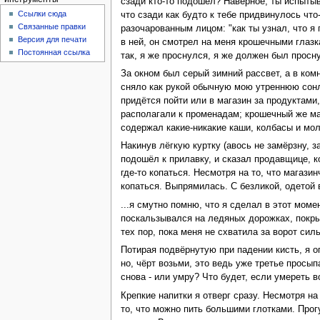
сзади кто-то подошёл? Наверное, ты испытыв
Ссылки сюда
что сзади как будто к тебе придвинулось что
Связанные правки
разочарованным лицом: "как ты узнал, что я
Версия для печати
в ней, он смотрел на меня крошечными глазка
Постоянная ссылка
так, я же проснулся, я же должен был просну
За окном был серый зимний рассвет, а в комн
сняло как рукой обычную мою утреннюю сонли
придётся пойти или в магазин за продуктами
располагали к променадам; крошечный же маг
содержал какие-никакие каши, колбасы и мол
Накинув лёгкую куртку (авось не замёрзну, з
подошёл к прилавку, и сказал продавщице, ко
где-то копаться. Несмотря на то, что магаз
копаться. Выпрямилась. С безликой, одетой 
...я смутно помню, что я сделал в этот моме
поскальзывался на ледяных дорожках, покры
тех пор, пока меня не схватила за ворот силь
Потирая подвёрнутую при падении кисть, я о
но, чёрт возьми, это ведь уже третье просы
снова - или умру? Что будет, если умереть в
Крепкие напитки я отверг сразу. Несмотря на
то, что можно пить большими глотками. Про