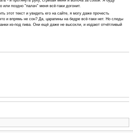
ь - и протянуть руку, сгребая меня и волоча за собой. Я буду
но или поздно "палач" меня всё-таки догонит.
ть этот текст и увидеть его на сайте, я могу даже прочесть
это и впрямь не сон? Да, царапины на бедре всё-таки нет. Но следы
банки из-под пива. Они ещё даже не высохли, и издают отчётливый