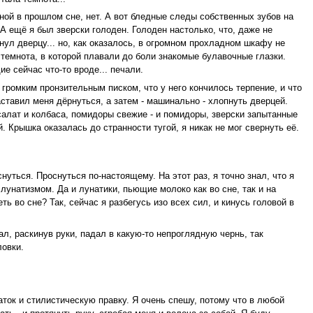
ной в прошлом сне, нет. А вот бледные следы собственных зубов на
 А ещё я был зверски голоден. Голоден настолько, что, даже не
нул дверцу... но, как оказалось, в огромном прохладном шкафу не
темнота, в которой плавали до боли знакомые булавочные глазки.
е сейчас что-то вроде... печали.
громким пронзительным писком, что у него кончилось терпение, и что
ставил меня дёрнуться, а затем - машинально - хлопнуть дверцей.
салат и колбаса, помидоры свежие - и помидоры, зверски запытанные
й. Крышка оказалась до странности тугой, я никак не мог свернуть её.
нуться. Проснуться по-настоящему. На этот раз, я точно знал, что я
лунатизмом. Да и лунатики, пьющие молоко как во сне, так и на
ь во сне? Так, сейчас я разбегусь изо всех сил, и кинусь головой в
л, раскинув руки, падал в какую-то непроглядную чернь, так
ловки.
аток и стилистическую правку. Я очень спешу, потому что в любой