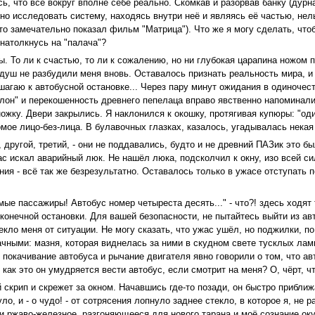
ь, что всё вокруг вполне себе реально. Скомкав и разорвав банку (дурн
рно исследовать систему, находясь внутри неё и являясь её частью, не
то замечательно показал фильм "Матрица"). Что же я могу сделать, чтобы
 натолкнусь на "палача"?
То ли к счастью, то ли к сожалению, но ни глубокая царапина ножом по 
 душ не разбудили меня вновь. Оставалось признать реальность мира, и 
шагаю к автобусной остановке... Через пару минут ожидания в одиночес
салон" и перекошенность древнего пепелаца вправо явственно напоминали
ожку. Двери закрылись. Я наклонился к окошку, протягивая купюры: "оди
ое лицо-без-лица. В булавочных глазках, казалось, угадывалась некая и
, другой, третий, - они не поддавались, будто и не древний ПАЗик это 
ас искал аварийный люк. Не нашёл люка, подсколчил к окну, изо всей си
яния - всё так же безрезультатно. Оставалось только в ужасе отступать
ые пассажиры! Автобус номер четыреста десять..." - что?! здесь ходят
 конечной остановки. Для вашей безопасности, не пытайтесь выйти из ав
кло меня от ситуации. Не могу сказать, что ужас ушёл, но поджилки, по
ачными: мазня, которая виднелась за ними в скудном свете тусклых ламп
ак покачивание автобуса и рычание двигателя явно говорили о том, что а
, как это он умудряется вести автобус, если смотрит на меня? О, чёрт, ч
 скрип и скрежет за окном. Начавшись где-то позади, он быстро приближ
ло, и - о чудо! - от сотрясения лопнуло заднее стекло, в которое я, не
и ржаво-железное, разгоняющееся для нового тарана и моё сознание оку