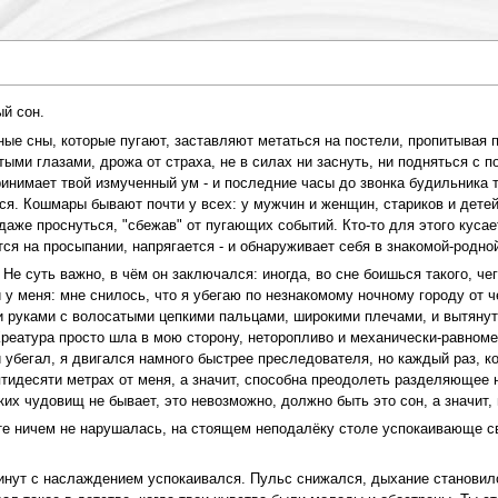
й сон.
ные сны, которые пугают, заставляют метаться на постели, пропитыва
тыми глазами, дрожа от страха, не в силах ни заснуть, ни подняться с 
ринимает твой измученный ум - и последние часы до звонка будильника 
ся. Кошмары бывают почти у всех: у мужчин и женщин, стариков и детей,
аже проснуться, "сбежав" от пугающих событий. Кто-то для этого кусает 
ется на просыпании, напрягается - и обнаруживает себя в знакомой-родно
е суть важно, в чём он заключался: иногда, во сне боишься такого, чего
 у меня: мне снилось, что я убегаю по незнакомому ночному городу от ч
руками с волосатыми цепкими пальцами, широкими плечами, и вытянутой
реатура просто шла в мою сторону, неторопливо и механически-равномер
 убегал, я двигался намного быстрее преследователя, но каждый раз, ко
ятидесяти метрах от меня, а значит, способна преодолеть разделяющее н
ких чудовищ не бывает, это невозможно, должно быть это сон, а значит, м
ате ничем не нарушалась, на стоящем неподалёку столе успокаивающе с
инут с наслаждением успокаивался. Пульс снижался, дыхание становилос