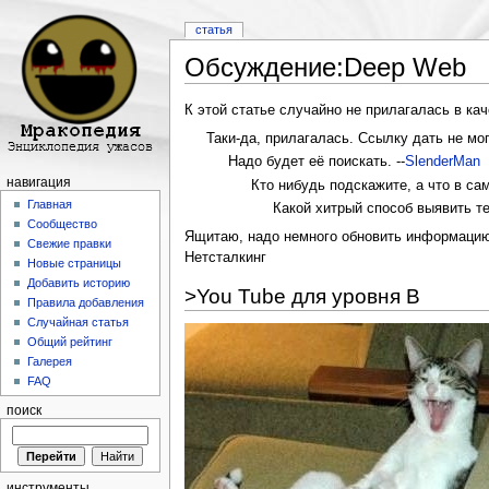
статья
Обсуждение:Deep Web
Перейти к:
навигация
,
поиск
К этой статье случайно не прилагалась в ка
Таки-да, прилагалась. Ссылку дать не мог
Надо будет её поискать. --
SlenderMan
навигация
Кто нибудь подскажите, а что в сам
Главная
Какой хитрый способ выявить т
Сообщество
Ящитаю, надо немного обновить информацию в 
Свежие правки
Нетсталкинг
Новые страницы
Добавить историю
>You Tube для уровня B
Правила добавления
Случайная статья
Общий рейтинг
Галерея
FAQ
поиск
инструменты