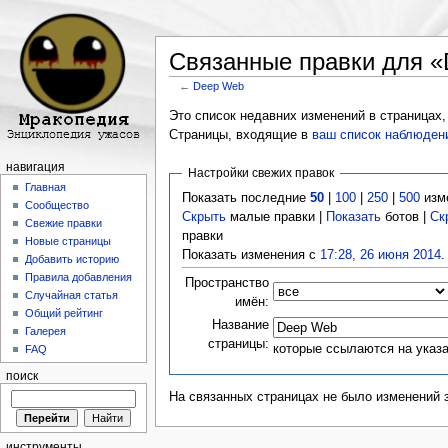
Связанные правки для 
←
Deep Web
Перейти к:
навигация
,
поиск
Это список недавних изменений в страницах,
Страницы, входящие в
ваш список наблюден
навигация
Настройки свежих правок
Главная
Показать последние
50
|
100
|
250
|
500
изм
Сообщество
Скрыть
малые правки |
Показать
ботов |
Ск
Свежие правки
правки
Новые страницы
Показать изменения с
17:28, 26 июня 2014
.
Добавить историю
Правила добавления
Пространство
Случайная статья
имён:
Общий рейтинг
Название
Галерея
страницы:
которые ссылаются на указ
FAQ
поиск
На связанных страницах не было изменений 
инструменты