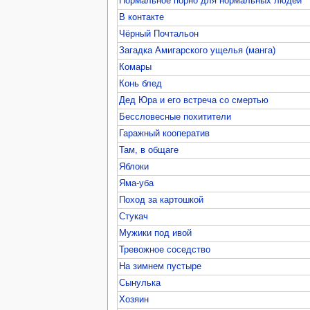
Нормальное порно для нормальных людей
В контакте
Чёрный Почтальон
Загадка Амигарского ущелья (манга)
Комары
Конь блед
Дед Юра и его встреча со смертью
Бессловесные похитители
Гаражный кооператив
Там, в общаге
Яблоки
Яма-уба
Поход за картошкой
Стукач
Мужики под ивой
Тревожное соседство
На зимнем пустыре
Сынулька
Хозяин