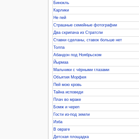
Бинокль
Карлики
Не пей
Страшные семейные фотографии
Два скрипача из Стратспи
Ставки сделаны, ставок больше нет
Толпа
Абандон под Ноябрьском
Йырмаа
Мальчики с чёрными глазами
Объятия Морфея
Пей мою кровь
Тайна исповеди
Плач во мраке
Бомж и череп
Гости из-под земли
Изба
В овраге
Детская площадка