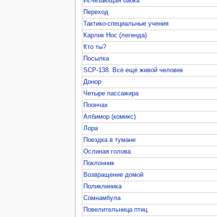
Исчезающая бабка
Переход
Тактико-специальные учения
Карлик Нос (легенда)
Кто ты?
Посылка
SCP-138. Всё ещё живой человек
Донор
Четыре пассажира
Поончах
Албимор (комикс)
Лора
Поездка в тумане
Ослиная голова
Поклонник
Возвращение домой
Поликлиника
Сомнамбула
Повелительница птиц