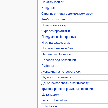
Не открывай ей
Вещунья
Странные люди в дождливом лесу
Тяжёлая поступь
Ночной пассажир
Скрелоз проклятый
Придуманный охранник
Игра на раздевание
Посоны и черный бык
Отголоски Прошлого
Человек под раковиной
Руферы
Женщина на четвереньках
Недорого заплатили
Добро пожаловать в крипипасту!
Три совершенно реальные истории
Цыгана дом
Глюк на EuroNews
Bulavki.avi