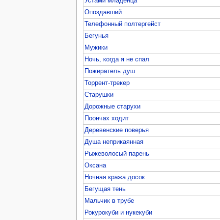
Устами младенца
Опоздавший
Телефонный полтергейст
Бегунья
Мужики
Ночь, когда я не спал
Пожиратель душ
Торрент-трекер
Старушки
Дорожные старухи
Поончах ходит
Деревенские поверья
Душа неприкаянная
Рыжеволосый парень
Оксана
Ночная кража досок
Бегущая тень
Мальчик в трубе
Рокурокуби и нукекуби