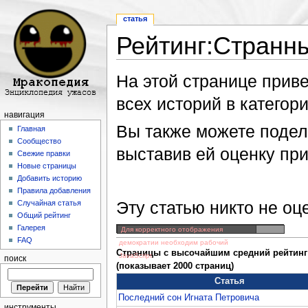
статья
Рейтинг:Странн
Перейти к:
навигация
,
поиск
На этой странице прив
всех историй в категори
навигация
Вы также можете подели
Главная
Сообщество
выставив ей оценку пр
Свежие правки
Новые страницы
Добавить историю
Правила добавления
Эту статью никто не оц
Случайная статья
Общий рейтинг
Галерея
Для корректного отображения
FAQ
демократии необходим рабочий
Страницы с высочайшим средний рейтинг
JavaScript
поиск
(показывает 2000 страниц)
Статья
Последний сон Игната Петровича
инструменты