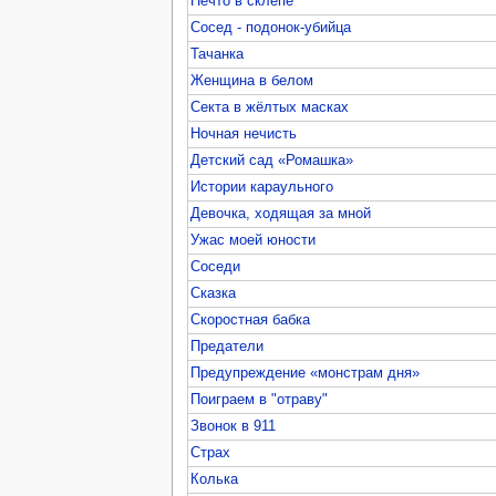
Нечто в склепе
Сосед - подонок-убийца
Тачанка
Женщина в белом
Секта в жёлтых масках
Ночная нечисть
Детский сад «Ромашка»
Истории караульного
Девочка, ходящая за мной
Ужас моей юности
Соседи
Сказка
Скоростная бабка
Предатели
Предупреждение «монстрам дня»
Поиграем в "отраву"
Звонок в 911
Страх
Колька