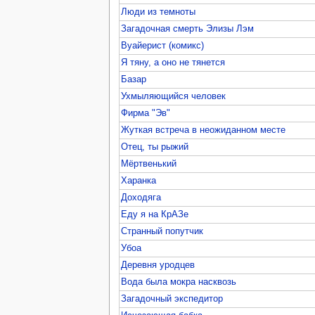
Люди из темноты
Загадочная смерть Элизы Лэм
Вуайерист (комикс)
Я тяну, а оно не тянется
Базар
Ухмыляющийся человек
Фирма "Эв"
Жуткая встреча в неожиданном месте
Отец, ты рыжий
Мёртвенький
Харанка
Доходяга
Еду я на КрАЗе
Странный попутчик
Убоа
Деревня уродцев
Вода была мокра насквозь
Загадочный экспедитор