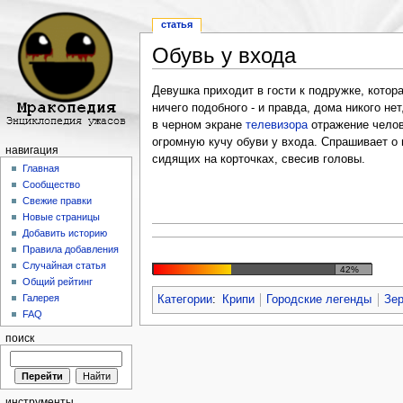
статья
Обувь у входа
Перейти к:
навигация
,
поиск
Девушка приходит в гости к подружке, котор
ничего подобного - и правда, дома никого не
в черном экране
телевизора
отражение челове
огромную кучу обуви у входа. Спрашивает о 
навигация
сидящих на корточках, свесив головы.
Главная
Сообщество
Свежие правки
Новые страницы
Добавить историю
Правила добавления
Случайная статья
42%
Общий рейтинг
Галерея
Категории
:
Крипи
Городские легенды
Зе
FAQ
поиск
инструменты