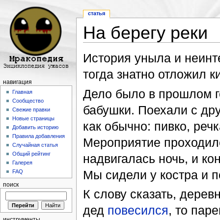
статья
На берегу реки
Перейти к:
навигация
,
поиск
История уныла и неинт
тогда знатно отложил к
навигация
Дело было в прошлом г
Главная
Сообщество
бабушки. Поехали с дру
Свежие правки
Новые страницы
как обычно: пивко, речк
Добавить историю
Правила добавления
Мероприятие проходил
Случайная статья
Общий рейтинг
надвигалась ночь, и ко
Галерея
Мы сидели у костра и п
FAQ
поиск
К слову сказать, деревн
дед
повесился
, то пар
инструменты