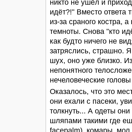
никто не ушёл и приходи
идёт?!" Вместо ответа 
из-за сраного костра, а
темноты. Снова "кто ид
как будто ничего не вид
затряслись, страшно. Я
шух, оно уже близко. 
непонятного телосложен
нечеловеческие голов
Оказалось, что это ме
они ехали с пасеки, ув
толкнуть... А одеты он
шляпами такими где ещё
facepalm), комары, мол,