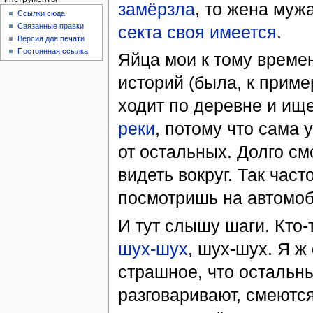
замёрзла
, то жена муж
Ссылки сюда
Связанные правки
секта своя имеется
.
Версия для печати
Постоянная ссылка
Яйца мои к тому време
историй (была, к приме
ходит по деревне и ище
реки
, потому что сама 
от остальных. Долго см
видеть вокруг. Так част
посмотришь на автомо
И тут слышу шаги. Кто-
шух-шух
, шух-шух. Я ж 
страшное, что остальны
разговаривают, смеются