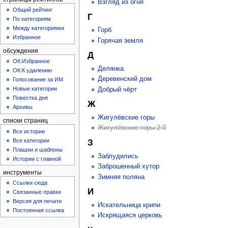
Взгляд из огня
Общий рейтинг
Г
По категориям
Между категориями
Горб
Избранное
Горячая земля
обсуждения
Д
ОК:Избранное
Делянка
ОК:К удалению
Деревенский дом
Голосование за ИМ
Новые категории
Добрый чёрт
Повестка дня
Ж
Архивы
Жигулёвские горы
списки страниц
Жигулёвские горы 2.0
Все истории
Все категории
З
Плашки и шаблоны
Заблудились
Истории с главной
Заброшенный хутор
инструменты
Зимняя поляна
Ссылки сюда
И
Связанные правки
Версия для печати
Искательница крипи
Постоянная ссылка
Искрящаяся церковь