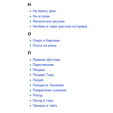
Н
На берегу реки
На острове
Наскальные рисунки
Ночёвка в горах (рассказ историка)
О
Озеро в Киргизии
Охота на жизнь
П
Перевал Дятлова
Пересмешник
Пещера
Пещера Тэда
Погреб
Поездка в Танзанию
Помрачение сознания
Поход
Поход в горы
Призрак в тайге