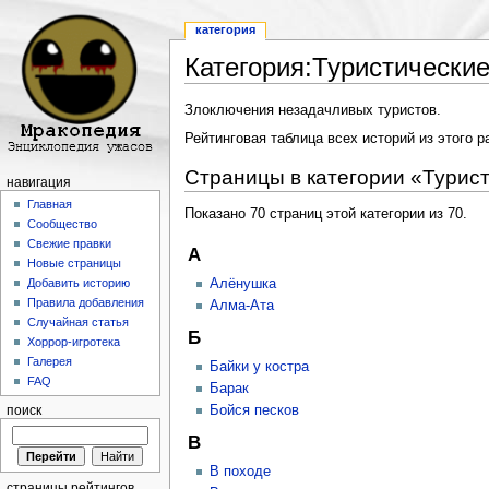
категория
Категория:Туристически
Перейти к:
навигация
,
поиск
Злоключения незадачливых туристов.
Рейтинговая таблица всех историй из этого 
Страницы в категории «Турис
навигация
Главная
Показано 70 страниц этой категории из 70.
Сообщество
Свежие правки
А
Новые страницы
Алёнушка
Добавить историю
Правила добавления
Алма-Ата
Случайная статья
Б
Хоррор-игротека
Галерея
Байки у костра
FAQ
Барак
Бойся песков
поиск
В
В походе
страницы рейтингов