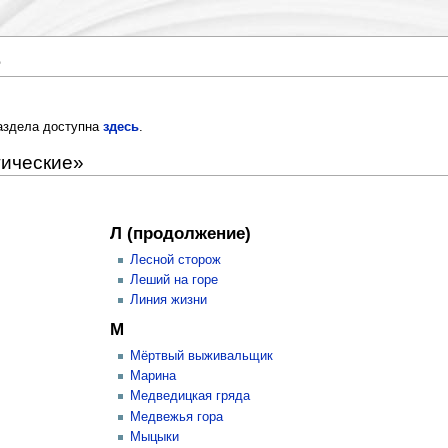
е
раздела доступна
здесь
.
тические»
Л (продолжение)
Лесной сторож
Леший на горе
Линия жизни
М
Мёртвый выживальщик
Марина
Медведицкая гряда
Медвежья гора
Мыцыки