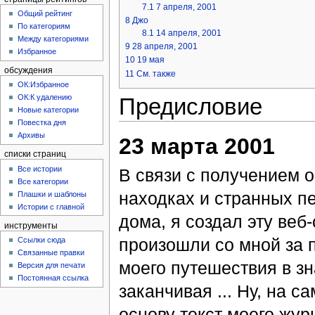
7.1
7 апреля, 2001
Общий рейтинг
8
Джо
По категориям
8.1
14 апреля, 2001
Между категориями
9
28 апреля, 2001
Избранное
10
19 мая
обсуждения
11
См. также
ОК:Избранное
ОК:К удалению
Предисловие
Новые категории
Повестка дня
Архивы
23 марта 2001
списки страниц
Все истории
В связи с получением о
Все категории
находках и странных п
Плашки и шаблоны
Истории с главной
дома, я создал эту веб
инструменты
произошли со мной за 
Ссылки сюда
Связанные правки
моего путешествия в з
Версия для печати
Постоянная ссылка
заканчивая ... Ну, на с
основу текст моего жур