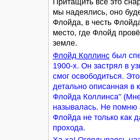
Притащить всё это сна
мы надеялись, оно буде
Флойда, в честь Флойд
место, где Флойд пров
земле.
Флойд Коллинс
был спе
1900-х. Он застрял в у
смог освободиться. Это
детально описанная в к
Флойда Коллинса" (Мне
называлась. Не помню 
Флойда не только как д
прохода.
Ха-ха! Оглядываясь на