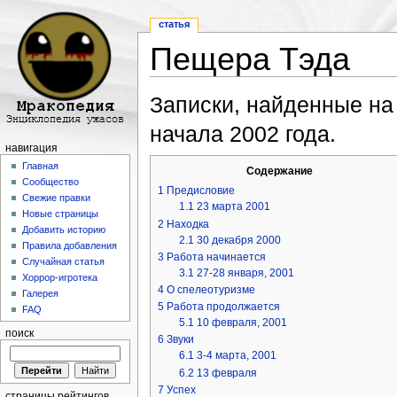
статья
Пещера Тэда
Перейти к:
навигация
,
поиск
Записки, найденные на
начала 2002 года.
навигация
Главная
Содержание
Сообщество
1
Предисловие
Свежие правки
1.1
23 марта 2001
Новые страницы
2
Находка
Добавить историю
2.1
30 декабря 2000
Правила добавления
3
Работа начинается
Случайная статья
3.1
27-28 января, 2001
Хоррор-игротека
4
О спелеотуризме
Галерея
5
Работа продолжается
FAQ
5.1
10 февраля, 2001
поиск
6
Звуки
6.1
3-4 марта, 2001
6.2
13 февраля
7
Успех
страницы рейтингов