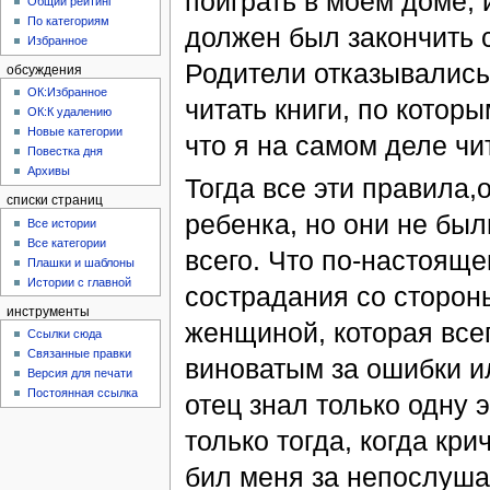
поиграть в моем доме, 
Общий рейтинг
По категориям
должен был закончить 
Избранное
Родители отказывались
обсуждения
ОК:Избранное
читать книги, по котор
ОК:К удалению
Новые категории
что я на самом деле чи
Повестка дня
Архивы
Тогда все эти правила
списки страниц
ребенка, но они не был
Все истории
Все категории
всего. Что по-настояще
Плашки и шаблоны
Истории с главной
сострадания со сторон
инструменты
женщиной, которая все
Ссылки сюда
Связанные правки
виноватым за ошибки и
Версия для печати
Постоянная ссылка
отец знал только одну 
только тогда, когда кри
бил меня за непослуша