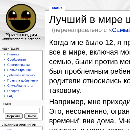
статья
Лучший в мире 
(перенаправлено с «
Самый
Перейти к:
навигация
,
поиск
Когда мне было 12, я п
навигация
все в мире, включая м
Главная
семью, были против мен
Сообщество
Свежие правки
был проблемным ребен
Новые страницы
Добавить историю
родители относились ко
Правила добавления
Случайная статья
таковому.
Галерея
FAQ
Например, мне приходи
поиск
Это, несомненно, огран
времени" вне дома. Мн
страницы рейтингов