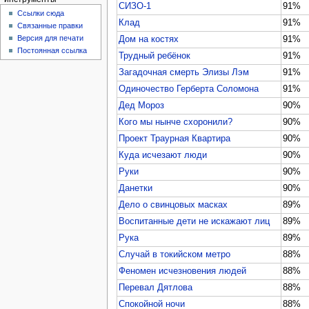
СИЗО-1
91%
Ссылки сюда
Клад
91%
Связанные правки
Версия для печати
Дом на костях
91%
Постоянная ссылка
Трудный ребёнок
91%
Загадочная смерть Элизы Лэм
91%
Одиночество Герберта Соломона
91%
Дед Мороз
90%
Кого мы нынче схоронили?
90%
Проект Траурная Квартира
90%
Куда исчезают люди
90%
Руки
90%
Данетки
90%
Дело о свинцовых масках
89%
Воспитанные дети не искажают лиц
89%
Рука
89%
Случай в токийском метро
88%
Феномен исчезновения людей
88%
Перевал Дятлова
88%
Спокойной ночи
88%