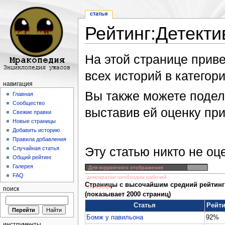
статья
Рейтинг:Детекти
Перейти к:
навигация
,
поиск
На этой странице прив
всех историй в категори
навигация
Вы также можете подели
Главная
Сообщество
выставив ей оценку пр
Свежие правки
Новые страницы
Добавить историю
Правила добавления
Эту статью никто не оц
Случайная статья
Общий рейтинг
Галерея
Для корректного отображения
FAQ
демократии необходим рабочий
Страницы с высочайшим средний рейтинг 
JavaScript
поиск
(показывает 2000 страниц)
Статья
Рейти
Бомж у павильона
92%
инструменты