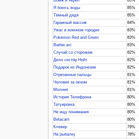
Бомж и череп
85%
Я боюсь воды
85%
Тёмный дядя
85%
Гаражный массив
84%
Ужас в военном городке
83%
Pokemon Red and Green
83%
Barbie.avi
83%
Случай со сторожем
82%
Дело сестёр Нойт
82%
Подарок из Индонезии
82%
Отрезанные пальцы
81%
Человек за окном
81%
Молния
81%
История Телефрона
80%
Татуировка
80%
Не ищу понимания
80%
Betacam
80%
Клевер
79%
На рыбалку
78%