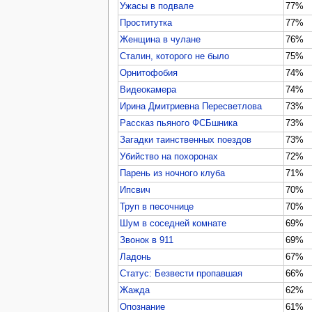
Ужасы в подвале
77%
Проститутка
77%
Женщина в чулане
76%
Сталин, которого не было
75%
Орнитофобия
74%
Видеокамера
74%
Ирина Дмитриевна Пересветлова
73%
Рассказ пьяного ФСБшника
73%
Загадки таинственных поездов
73%
Убийство на похоронах
72%
Парень из ночного клуба
71%
Ипсвич
70%
Труп в песочнице
70%
Шум в соседней комнате
69%
Звонок в 911
69%
Ладонь
67%
Статус: Безвести пропавшая
66%
Жажда
62%
Опознание
61%