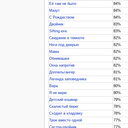
Её там не было
84%
Мазут
84%
С Рождеством
84%
Двойник
83%
Sifting.exe
83%
Свидание в темноте
82%
Ноги под дверью
82%
Мама
82%
Обнимашки
82%
Окна напротив
82%
Доппельгангер
81%
Легенда заповедника
81%
Вера
80%
Я не верю
80%
Детский кошмар
79%
Скалистый берег
78%
Сходил в кладовку
78%
Трое вместо одной
77%
Сестра-двойник
77%