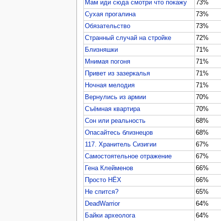
Мам иди сюда смотри что покажу
73%
Сухая прогалина
73%
Обязательство
73%
Странный случай на стройке
72%
Близняшки
71%
Мнимая погоня
71%
Привет из зазеркалья
71%
Ночная мелодия
71%
Вернулись из армии
70%
Съёмная квартира
70%
Сон или реальность
68%
Опасайтесь близнецов
68%
117. Хранитель Сизигии
67%
Самостоятельное отражение
67%
Гена Клейменов
66%
Просто НЁХ
66%
Не спится?
65%
DeadWarrior
64%
Байки археолога
64%