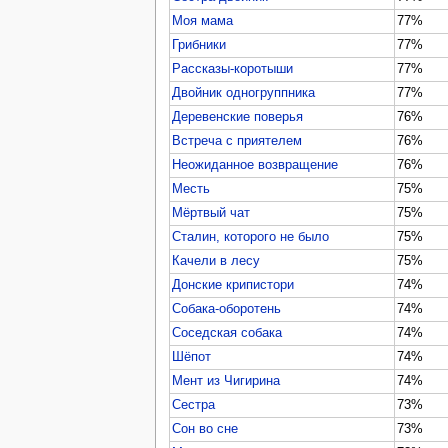
Моя мама
77%
Грибники
77%
Рассказы-коротыши
77%
Двойник одногруппника
77%
Деревенские поверья
76%
Встреча с приятелем
76%
Неожиданное возвращение
76%
Месть
75%
Мёртвый чат
75%
Сталин, которого не было
75%
Качели в лесу
75%
Донские крипистори
74%
Собака-оборотень
74%
Соседская собака
74%
Шёпот
74%
Мент из Чигирина
74%
Сестра
73%
Сон во сне
73%