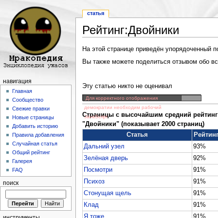
статья
Рейтинг:Двойники
Перейти к:
навигация
,
поиск
На этой странице приведён упорядоченный по 
Вы также можете поделиться отзывом обо все
навигация
Эту статью никто не оценивал
Главная
Для корректного отображения
Сообщество
демократии необходим рабочий
Свежие правки
Страницы с высочайшим средний рейтинг 
JavaScript
Новые страницы
"Двойники" (показывает 2000 страниц)
Добавить историю
Статья
Рейтин
Правила добавления
Случайная статья
Дальний узел
93%
Общий рейтинг
Зелёная дверь
92%
Галерея
Посмотри
91%
FAQ
Психоз
91%
поиск
Стонущая щель
91%
Клад
91%
Я тоже...
91%
инструменты