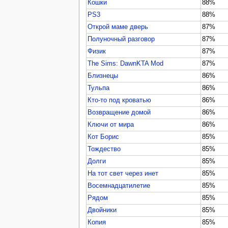
Кошки
88%
PS3
88%
Открой маме дверь
87%
Полуночный разговор
87%
Физик
87%
The Sims: DawnKTA Mod
87%
Близнецы
86%
Тульпа
86%
Кто-то под кроватью
86%
Возвращение домой
86%
Ключи от мира
86%
Кот Борис
85%
Тождество
85%
Долги
85%
На тот свет через инет
85%
Восемнадцатилетие
85%
Рядом
85%
Двойники
85%
Копия
85%