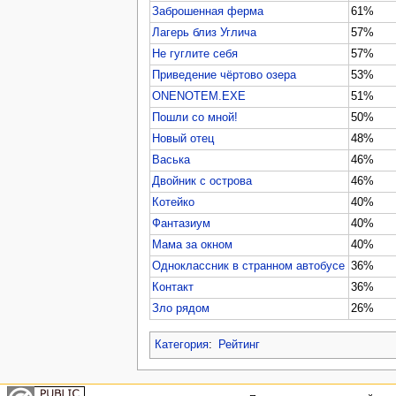
Заброшенная ферма
61%
Лагерь близ Углича
57%
Не гуглите себя
57%
Приведение чёртово озера
53%
ONENOTEM.EXE
51%
Пошли со мной!
50%
Новый отец
48%
Васька
46%
Двойник с острова
46%
Котейко
40%
Фантазиум
40%
Мама за окном
40%
Одноклассник в странном автобусе
36%
Контакт
36%
Зло рядом
26%
Категория
:
Рейтинг