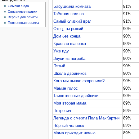
Ссылки сюда
Бабушкина комната
91%
Связанные правки
Таёжная поляна
91%
Версия для печати
Самый близкий враг
91%
Постоянная ссылка
Отец, ты рыжий
90%
Дом без конца
90%
Красная шапочка
90%
Уже иду
90%
Звуки из погреба
90%
Пятый
90%
Школа двойников
90%
Кого мы нынче схоронили?
90%
Мамин голос
90%
Таинственные двойники
90%
Моя вторая мама
89%
Петрович
89%
Легенда о смерти Пола МакКартни
89%
Чёрный человек
89%
Мама приходит ночью
89%