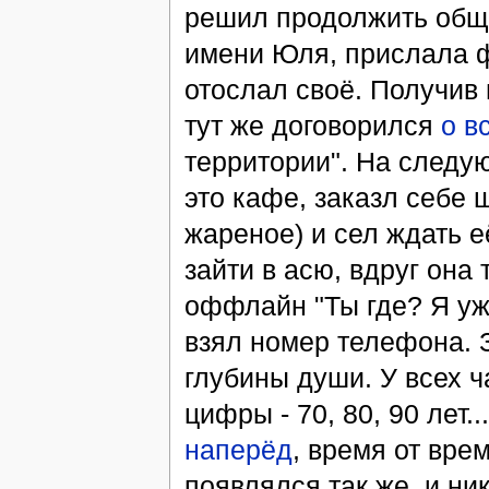
решил продолжить обще
имени Юля, прислала фо
отослал своё. Получив 
тут же договорился
о в
территории". На следую
это кафе, заказл себе
жареное) и сел ждать е
зайти в асю, вдруг она 
оффлайн "Ты где? Я уже
взял номер телефона. 
глубины души. У всех ч
цифры - 70, 80, 90 лет.
наперёд
, время от вре
появлялся так же, и ни