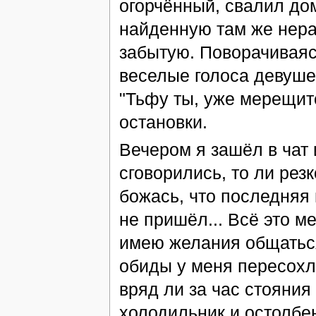
огорчённый, свалил дом
найденную там же нера
забытую. Поворачиваяс
веселые голоса девушек
"Тьфу ты, уже мерещитс
остановки.
Вечером я зашёл в чат 
сговорились, то ли рез
божась, что последняя в
не пришёл... Всё это ме
имею желания общаться
обиды у меня пересохло
вряд ли за час стояния
холодильник и остолбе