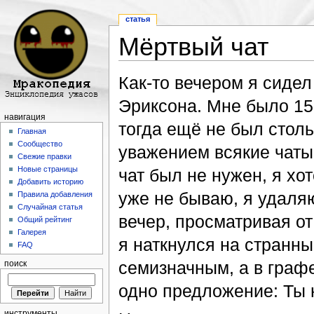
статья
Мёртвый чат
Перейти к:
навигация
,
поиск
Как-то вечером я сидел
Эриксона. Мне было 15,
навигация
тогда ещё не был стол
Главная
Сообщество
уважением всякие чаты 
Свежие правки
Новые страницы
чат был не нужен, я хо
Добавить историю
уже не бываю, я удаляю
Правила добавления
Случайная статья
вечер, просматривая от
Общий рейтинг
Галерея
я наткнулся на странны
FAQ
семизначным, а в граф
поиск
одно предложение: Ты 
инструменты