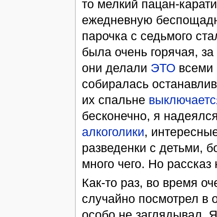
то мелкий пацан-карати
ежедневную беспощадну
парочка с седьмого ста
была очень горячая, за
они делали
ЭТО
всеми 
собиралась останавлива
их спальне
выключаетс
бесконечно, я надеялс
алкоголики
, интересны
разведенки с детьми, 
много чего. Но рассказ 
Как-то раз, во время о
случайно посмотрел в о
особо не заглядывал. 