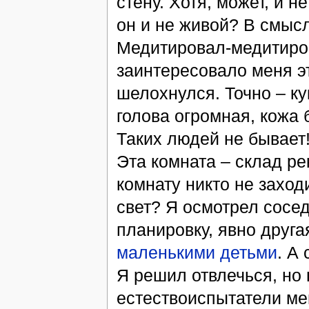
стену. Хотя, может, и н
он и не живой? В смыс
Медитировал-медитиров
заинтересовало меня эт
шелохнулся. Точно – ку
голова огромная, кожа 
Таких людей не бывает!
Эта комната – склад р
комнату никто не заход
свет? Я осмотрел сосед
планировку, явно друга
маленькими детьми
. А
Я решил отвлечься, но 
естествоиспытатели мен