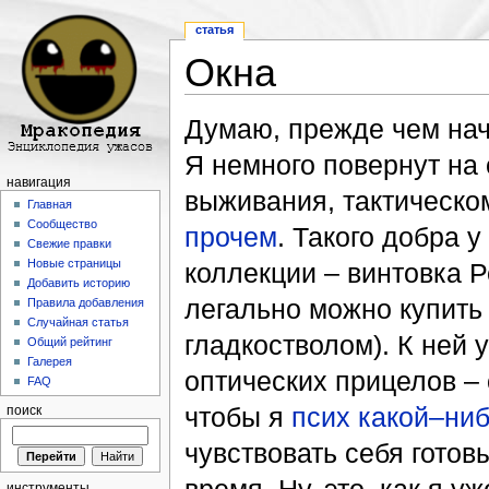
статья
Окна
Перейти к:
навигация
,
поиск
Думаю, прежде чем нач
Я немного повернут на 
навигация
выживания, тактическо
Главная
Сообщество
прочем
. Такого добра 
Свежие правки
Новые страницы
коллекции – винтовка Р
Добавить историю
легально можно купить
Правила добавления
Случайная статья
гладкостволом). К ней 
Общий рейтинг
Галерея
оптических прицелов – 
FAQ
чтобы я
псих какой–ни
поиск
чувствовать себя гото
инструменты