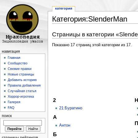
категория
Категория:SlenderMan
Перейти к:
навигация
,
поиск
Страницы в категории «Slend
Показано 17 страниц этой категории из 17.
навигация
Главная
Сообщество
Свежие правки
Новые страницы
Добавить историю
Правила добавления
Случайная статья
Хоррор-игротека
2
Галерея
FAQ
21:Буратино
поиск
А
Антон
Б
страницы рейтингов