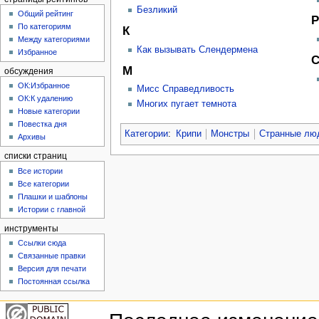
Безликий
Общий рейтинг
Р
По категориям
К
Между категориями
Как вызывать Слендермена
Избранное
М
обсуждения
ОК:Избранное
Мисс Справедливость
ОК:К удалению
Многих пугает темнота
Новые категории
Повестка дня
Категории
:
Крипи
Монстры
Странные лю
Архивы
списки страниц
Все истории
Все категории
Плашки и шаблоны
Истории с главной
инструменты
Ссылки сюда
Связанные правки
Версия для печати
Постоянная ссылка