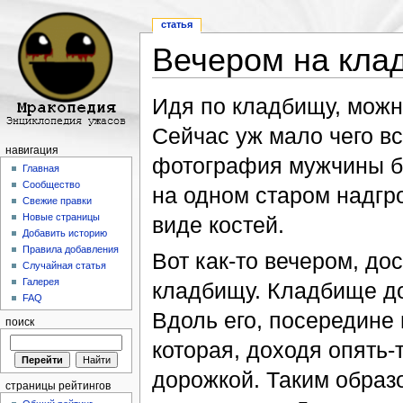
статья
Вечером на кла
Перейти к:
навигация
,
поиск
Идя по кладбищу, можн
Сейчас уж мало чего в
навигация
фотография мужчины б
Главная
Сообщество
на одном старом надгр
Свежие правки
Новые страницы
виде костей.
Добавить историю
Правила добавления
Вот как-то вечером, до
Случайная статья
Галерея
кладбищу. Кладбище до
FAQ
Вдоль его, посередине
поиск
которая, доходя опять-
дорожкой. Таким образ
страницы рейтингов