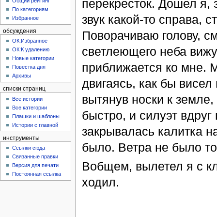
перекресток. Дошел я, 
Общий рейтинг
По категориям
звук какой-то справа, с
Избранное
обсуждения
Поворачиваю голову, с
ОК:Избранное
светлеющего неба вижу
ОК:К удалению
Новые категории
приближается ко мне. М
Повестка дня
Архивы
двигаясь, как бы висел 
списки страниц
вытянув носки к земле, 
Все истории
Все категории
быстро, и силуэт вдруг 
Плашки и шаблоны
Истории с главной
закрывалась калитка на
инструменты
было. Ветра не было то
Ссылки сюда
Связанные правки
Вобщем, вылетел я с к
Версия для печати
Постоянная ссылка
ходил.