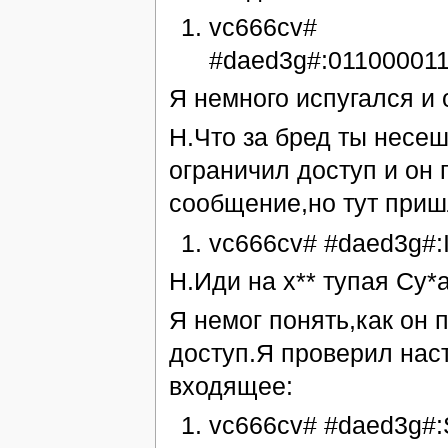
vc666cv#
#daed3g#:01100001
Я немного испугался и 
Н.Что за бред ты несеш
ограничил доступ и он 
сообщение,но тут приш
vc666cv# #daed3g#:I 
Н.Иди на х** тупая Су*а!
Я немог понять,как он
доступ.Я проверил нас
входящее:
vc666cv# #daed3g#: