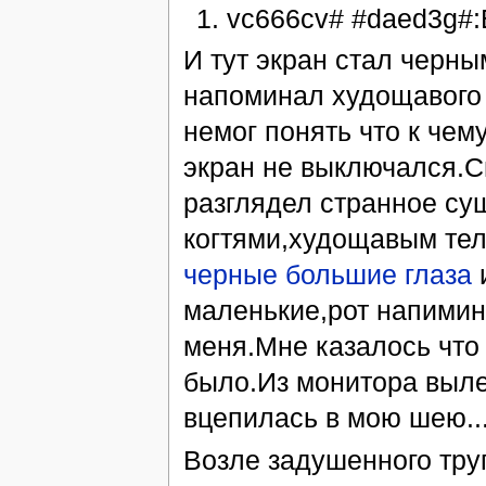
vc666cv# #daed3g#:
И тут экран стал черны
напоминал худощавого 
немог понять что к чем
экран не выключался.С
разглядел странное су
когтями,худощавым тел
черные большие глаза
маленькие,рот напимин
меня.Мне казалось что 
было.Из монитора вылез
вцепилась в мою шею..
Возле задушенного тру