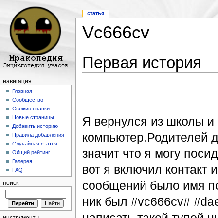
статья
Vc666cv
Перейти к:
навигация
,
поиск
Первая история
навигация
Главная
Сообщество
Свежие правки
Я вернулся из школы и 
Новые страницы
Добавить историю
компьютер.Родителей д
Правила добавления
Случайная статья
значит что я могу поси
Общий рейтинг
Галерея
вот я включил контакт
FAQ
сообщений было имя по
поиск
ник был #vc666cv# #da
написать такой тупой н
инструменты