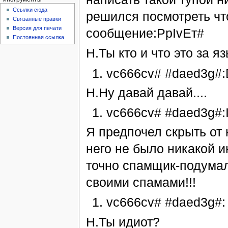
Ссылки сюда
решился посмотреть чт
Связанные правки
Версия для печати
сообщение:PрIvЕт#
Постоянная ссылка
Н.Ты кто и что это за я
vc666cv# #daed3g#:
Н.Ну давай давай....
vc666cv# #daed3g#:I
Я предпочел скрыть от 
него не было никакой 
точно спамщик-подумал 
своими спамами!!!
vc666cv# #daed3g#
Н.Ты идиот?