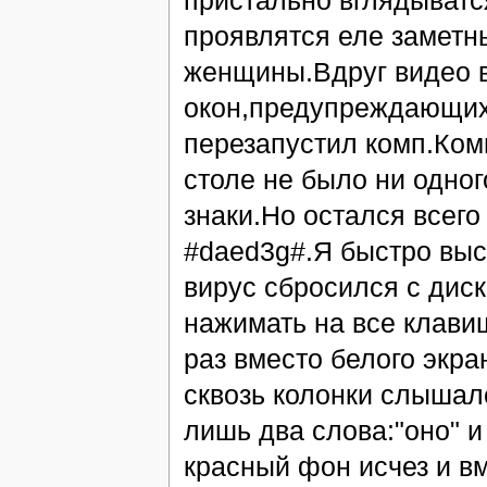
пристально вглядыватс
проявлятся еле заметн
женщины.Вдруг видео в
окон,предупреждающих 
перезапустил комп.Ком
столе не было ни одно
знаки.Но остался всег
#daed3g#.Я быстро выс
вирус сбросился с диск
нажимать на все клавиш
раз вместо белого экр
сквозь колонки слышал
лишь два слова:"оно" и
красный фон исчез и в