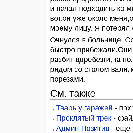
и начал подходить ко 
вот,он уже около меня,
моему лицу. Я потерял 
Очнулся в больнице. С
быстро прибежали.Они 
разбит вдребезги,на по
рядом со столом валял
порезами.
См. также
Тварь у гаражей
- по
Проклятый трек
- фай
Админ Позитив
- ещё 