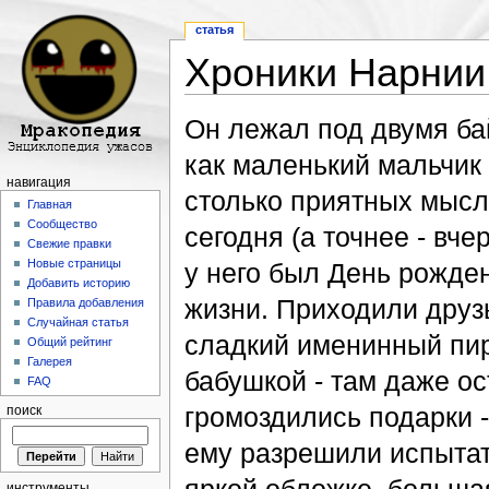
статья
Хроники Нарнии
Перейти к:
навигация
,
поиск
Он лежал под двумя ба
как маленький мальчик 
навигация
столько приятных мысл
Главная
Сообщество
сегодня (а точнее - вч
Свежие правки
Новые страницы
у него был День рожден
Добавить историю
жизни. Приходили друзь
Правила добавления
Случайная статья
сладкий именинный пир
Общий рейтинг
Галерея
бабушкой - там даже ос
FAQ
громоздились подарки 
поиск
ему разрешили испытать
инструменты