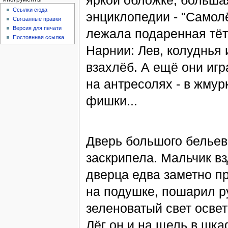
яркой обложке, большая
Ссылки сюда
энциклопедии - "Самолё
Связанные правки
Версия для печати
лежала подаренная тёт
Постоянная ссылка
Нарнии: Лев, колуднья 
взахлёб. А ещё они игра
на антресолях - в жмур
фишки...
Дверь большого бельев
заскрипела. Мальчик в
дверца едва заметно п
на подушке, пошарил р
зеленоватый свет освет
Лёг он и на щель в шка