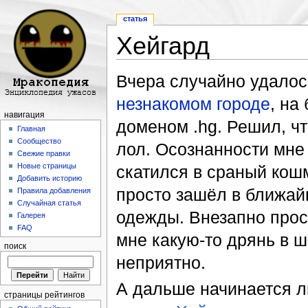
статья
Хейгард
Перейти к:
навигация
,
поиск
Вчера случайно удало
незнакомом городе
, на
навигация
доменом .hg. Решил, ч
Главная
Сообщество
лол. Осознанности мне 
Свежие правки
Новые страницы
скатился в сраный кошм
Добавить историю
просто зашёл в ближай
Правила добавления
Случайная статья
одежды. Внезапно просн
Галерея
FAQ
мне какую-то дрянь в 
поиск
неприятно.
А дальше начинается л
страницы рейтингов