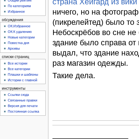
страна Хейгард из вик
Общий рейтинг
По категориям
ничего, но на фотограф
Избранное
(пикрелейтед) было то з
обсуждения
ОК:Избранное
Небоскрёбов во сне не
ОК:К удалению
Новые категории
здание было справа от 
Повестка дня
Архивы
выдал, что здание нахо
списки страниц
раз магазин одежды.
Все истории
Все категории
Такие дела.
Плашки и шаблоны
Истории с главной
инструменты
Ссылки сюда
Связанные правки
Версия для печати
Постоянная ссылка