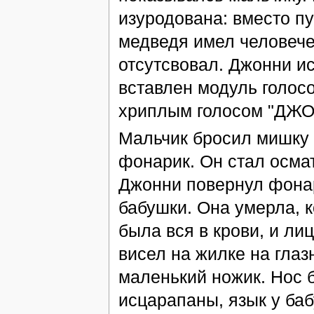
изуродована: вместо пу
медведя имел человече
отсутсвовал. Джонни ис
вставлен модуль голос
хриплым голосом "ДЖ
Мальчик бросил мишку н
фонарик. Он стал осмат
Джонни повернул фонар
бабушки. Она умерла, к
была вся в крови, и ли
висел на жилке на глаз
маленький ножик. Нос 
исцарапаны, язык у ба