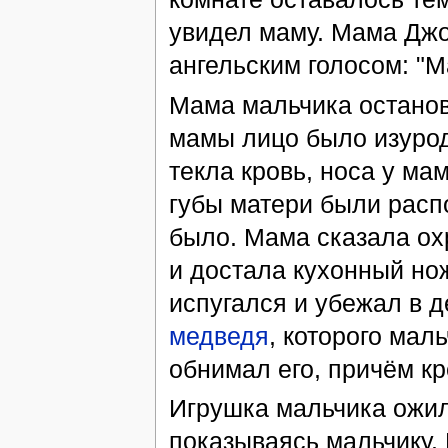
увидел маму. Мама Джо
ангельским голосом: "
Мама мальчика останов
мамы лицо было изуродо
текла кровь, носа у ма
губы матери были расп
было. Мама сказала о
и достала кухонный но
испугался и убежал в д
медведя
, которого мал
обнимал его, причём кр
Игрушка мальчика ожил
показываясь мальчику.