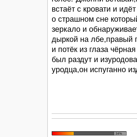
встаёт с кровати и идё
о страшном сне которы
зеркало и обнаруживае
дыркой на лбе,правый г
и потёк из глаза чёрна
был раздут и изуродова
уродца,он испуганно из
34%