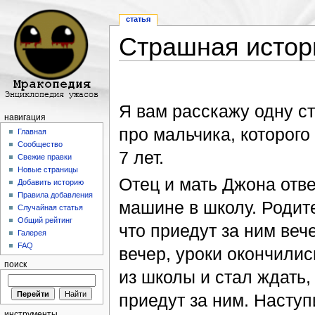
статья
Страшная истор
Перейти к:
навигация
,
поиск
Я вам расскажу одну 
навигация
про мальчика, которого
Главная
Сообщество
7 лет.
Свежие правки
Новые страницы
Отец и мать Джона отв
Добавить историю
Правила добавления
машине в школу. Родите
Случайная статья
Общий рейтинг
что приедут за ним веч
Галерея
FAQ
вечер, уроки окончили
поиск
из школы и стал ждать,
приедут за ним. Наступ
инструменты