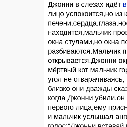
Джонни в слезах идёт
в
лицо успокоится,но из 
печени,сердца,глаза,но
находится,мальчик про
окна стулами,но окна п
разбиваются.Мальчик п
открывается.Джонни ок
мёртвый кот мальчик го
угол не отварачиваясь,
близко они дважды с
когда Джонни убили,он
первого лица,ему прис
и мальчик услышал анг
голос:"Джонни вставай,