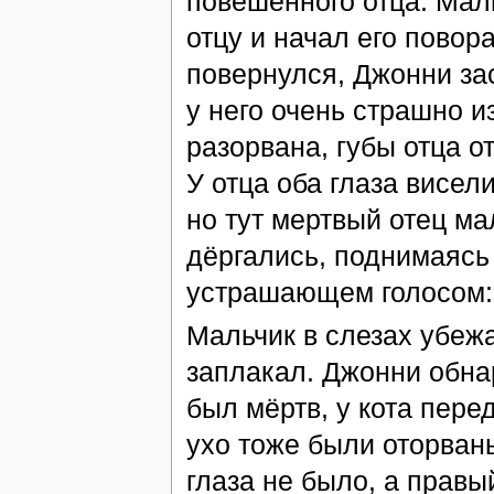
повешенного отца. Маль
отцу и начал его повора
повернулся, Джонни зас
у него очень страшно 
разорвана, губы отца 
У отца оба глаза висел
но тут мертвый отец ма
дёргались, поднимаясь 
устрашающем голосом
Мальчик в слезах убежа
заплакал. Джонни обнар
был мёртв, у кота пере
ухо тоже были оторваны
глаза не было, а правы