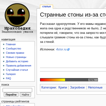
статья
Странные стоны из-за с
Перейти к:
навигация
,
поиск
Рассказал одногруппник. У его мамы недавно
жила она одна и родственников не было, 2 н
потеряли её, говорили, что она запросто мог
слышали громкие стоны из-за стены, как будт
навигация
за стеной.
Главная
Сообщество
Источник:
4stor.ru
Свежие правки
Новые страницы
Добавить историю
Правила добавления
Случайная статья
Галерея
FAQ
51%
поиск
Категории
:
Крипи
Загробное
Неполные
страницы рейтингов