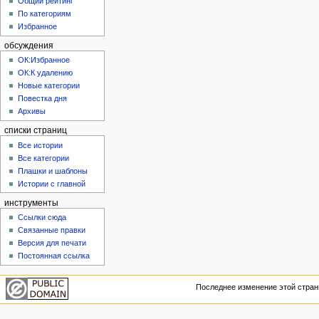
Общий рейтинг
По категориям
Избранное
обсуждения
ОК:Избранное
ОК:К удалению
Новые категории
Повестка дня
Архивы
списки страниц
Все истории
Все категории
Плашки и шаблоны
Истории с главной
инструменты
Ссылки сюда
Связанные правки
Версия для печати
Постоянная ссылка
Последнее изменение этой страни