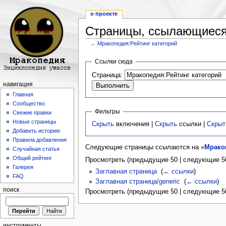
о проекте
Страницы, ссылающиеся 
←
Мракопедия:Рейтинг категорий
Перейти к:
навигация
,
поиск
Ссылки сюда
Страница:
навигация
Главная
Сообщество
Фильтры
Свежие правки
Новые страницы
Скрыть
включения |
Скрыть
ссылки |
Скрыт
Добавить историю
Правила добавления
Следующие страницы ссылаются на «
Мрако
Случайная статья
Общий рейтинг
Просмотреть (предыдущие 50 | следующие 50
Галерея
Заглавная страница
‎
(
← ссылки
)
FAQ
Заглавная страница/generic
‎
(
← ссылки
)
поиск
Просмотреть (предыдущие 50 | следующие 50
инструменты