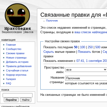
Связанные правки для «
←
Палочник
Перейти к:
навигация
,
поиск
Это список недавних изменений в страницах,
Страницы, входящие в
ваш список наблюден
навигация
Настройки свежих правок
Главная
Показать последние
50
|
100
|
250
|
500
изм
Сообщество
Скрыть
малые правки |
Показать
ботов |
Ск
Свежие правки
правки
Новые страницы
Показать изменения с
07:41, 1 сентября 20
Добавить историю
Правила добавления
Пространство
Случайная статья
имён:
Хоррор-игротека
Название
Галерея
страницы:
которые ссылаются на указ
FAQ
поиск
На связанных страницах не было изменений 
страницы рейтингов