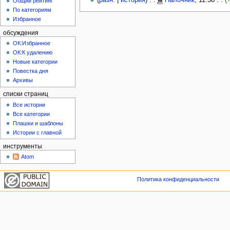
(
разн.
|
история
) . .
м
Палочник
‎; 11:58 . .
(
Общий рейтинг
По категориям
Избранное
обсуждения
ОК:Избранное
ОК:К удалению
Новые категории
Повестка дня
Архивы
списки страниц
Все истории
Все категории
Плашки и шаблоны
Истории с главной
инструменты
Atom
Политика конфиденциальности