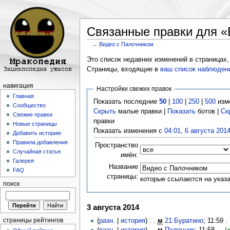
Связанные правки для «
←
Видео с Палочником
Перейти к:
навигация
,
поиск
Это список недавних изменений в страницах,
Страницы, входящие в
ваш список наблюден
навигация
Настройки свежих правок
Главная
Показать последние
50
|
100
|
250
|
500
изм
Сообщество
Скрыть
малые правки |
Показать
ботов |
Ск
Свежие правки
правки
Новые страницы
Показать изменения с
04:01, 6 августа 201
Добавить историю
Правила добавления
Пространство
Случайная статья
имён:
Галерея
Название
FAQ
страницы:
которые ссылаются на указ
поиск
3 августа 2014
страницы рейтингов
(
разн.
|
история
) . .
м
21:Буратино
‎; 11:59 .