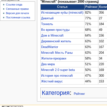
"Minecraft" (показывает 2000 страниц)
Ссылки сюда
Статья
Рейтинг
Коли
Связанные правки
Исчезающие кубы (minecraft)
82%
356
Версия для печати
Постоянная ссылка
Девятый
77%
27
Тоннель
71%
184
Во время простуды
68%
49
Дом в Minecraft
64%
156
Деревенский житель
63%
102
DeadWarrior
63%
167
Minecraft Месть Раны
63%
204
Жители-призраки
58%
34
Два мира
51%
220
Minecraft 2.0 super beta
50%
169
История про minecraft
47%
300
Жёсткий вирус
44%
153
Категория
:
Рейтинг