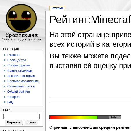
статья
Рейтинг:Minecraf
Перейти к:
навигация
,
поиск
На этой странице прив
всех историй в категори
навигация
Вы также можете подели
Главная
Сообщество
выставив ей оценку пр
Свежие правки
Новые страницы
Добавить историю
Правила добавления
Случайная статья
Общий рейтинг
Галерея
FAQ
поиск
80%
Страницы с высочайшим средний рейтинг 
инструменты