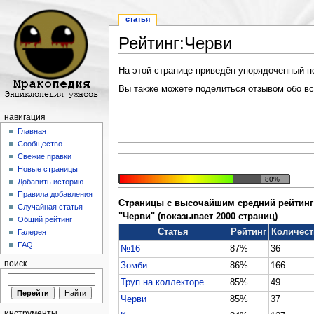
статья
Рейтинг:Черви
Перейти к:
навигация
,
поиск
На этой странице приведён упорядоченный по 
Вы также можете поделиться отзывом обо все
навигация
Главная
Сообщество
Свежие правки
Новые страницы
80%
Добавить историю
Правила добавления
Страницы с высочайшим средний рейтинг 
Случайная статья
"Черви" (показывает 2000 страниц)
Общий рейтинг
Статья
Рейтинг
Количест
Галерея
FAQ
№16
87%
36
поиск
Зомби
86%
166
Труп на коллекторе
85%
49
Черви
85%
37
инструменты