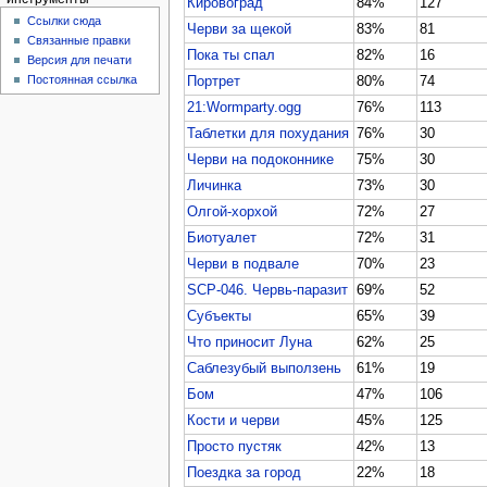
Кировоград
84%
127
Ссылки сюда
Черви за щекой
83%
81
Связанные правки
Пока ты спал
82%
16
Версия для печати
Постоянная ссылка
Портрет
80%
74
21:Wormparty.ogg
76%
113
Таблетки для похудания
76%
30
Черви на подоконнике
75%
30
Личинка
73%
30
Олгой-хорхой
72%
27
Биотуалет
72%
31
Черви в подвале
70%
23
SCP-046. Червь-паразит
69%
52
Субъекты
65%
39
Что приносит Луна
62%
25
Саблезубый выползень
61%
19
Бом
47%
106
Кости и черви
45%
125
Просто пустяк
42%
13
Поездка за город
22%
18