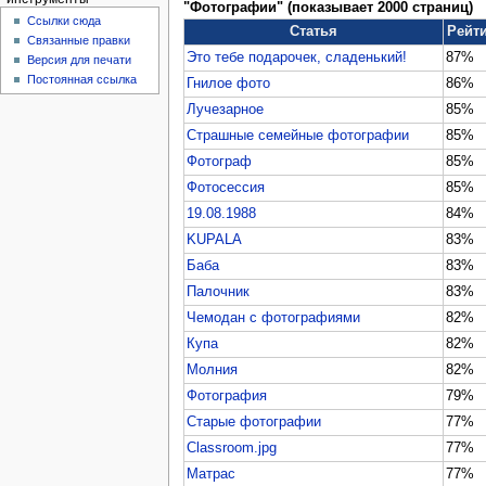
"Фотографии" (показывает 2000 страниц)
Ссылки сюда
Статья
Рейт
Связанные правки
Это тебе подарочек, сладенький!
87%
Версия для печати
Постоянная ссылка
Гнилое фото
86%
Лучезарное
85%
Страшные семейные фотографии
85%
Фотограф
85%
Фотосессия
85%
19.08.1988
84%
KUPALA
83%
Баба
83%
Палочник
83%
Чемодан с фотографиями
82%
Купа
82%
Молния
82%
Фотография
79%
Старые фотографии
77%
Classroom.jpg
77%
Матрас
77%