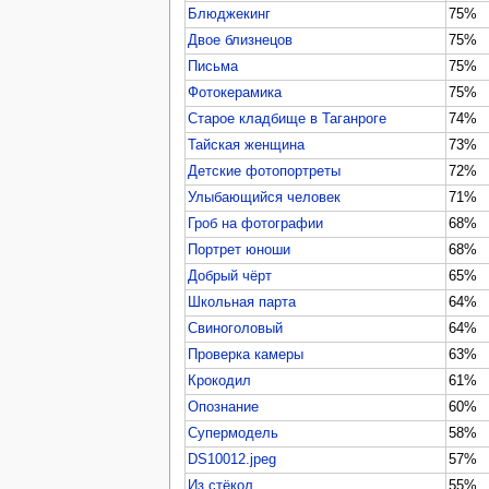
Блюджекинг
75%
Двое близнецов
75%
Письма
75%
Фотокерамика
75%
Старое кладбище в Таганроге
74%
Тайская женщина
73%
Детские фотопортреты
72%
Улыбающийся человек
71%
Гроб на фотографии
68%
Портрет юноши
68%
Добрый чёрт
65%
Школьная парта
64%
Свиноголовый
64%
Проверка камеры
63%
Крокодил
61%
Опознание
60%
Супермодель
58%
DS10012.jpeg
57%
Из стёкол
55%