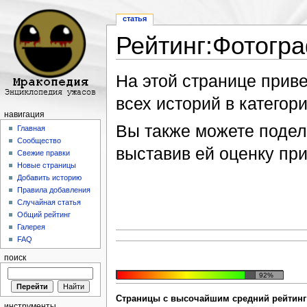
статья
Рейтинг:Фотогр
Перейти к:
навигация
,
поиск
На этой странице прив
всех историй в категори
навигация
Вы также можете подели
Главная
Сообщество
выставив ей оценку пр
Свежие правки
Новые страницы
Добавить историю
Правила добавления
Случайная статья
Общий рейтинг
Галерея
FAQ
поиск
92%
Страницы с высочайшим средний рейтинг 
инструменты