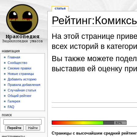
статья
Рейтинг:Комикс
Перейти к:
навигация
,
поиск
На этой странице прив
всех историй в категори
навигация
Вы также можете подели
Главная
Сообщество
выставив ей оценку пр
Свежие правки
Новые страницы
Добавить историю
Правила добавления
Случайная статья
Общий рейтинг
Галерея
FAQ
поиск
82%
Страницы с высочайшим средний рейтинг
инструменты