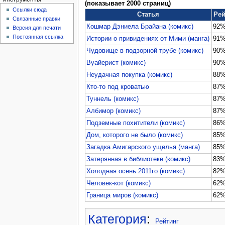
(показывает 2000 страниц)
Ссылки сюда
Статья
Рей
Связанные правки
Кошмар Дэниела Брайана (комикс)
92
Версия для печати
Постоянная ссылка
Истории о привидениях от Мими (манга)
91
Чудовище в подзорной трубе (комикс)
90
Вуайерист (комикс)
90
Неудачная покупка (комикс)
88
Кто-то под кроватью
87
Туннель (комикс)
87
Албимор (комикс)
87
Подземные похитители (комикс)
86
Дом, которого не было (комикс)
85
Загадка Амигарского ущелья (манга)
85
Затерянная в библиотеке (комикс)
83
Холодная осень 2011го (комикс)
82
Человек-кот (комикс)
62
Граница миров (комикс)
62
Категория
:
Рейтинг