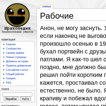
статья
Рабочие
Перейти к:
навигация
,
поиск
Анон, не могу заснуть.
если наконец не выгово
навигация
произошло осенью в 19
Главная
Сообщество
бухал портвейн с друз
Свежие правки
Новые страницы
патлами. Я как-то шел 
Добавить историю
поздно, мне должно был
Правила добавления
Случайная статья
решил пойти коротким п
Общий рейтинг
Галерея
кажется, простаивал со
FAQ
естественно, не было. 
поиск
крапиву и побежал вдол
инструменты