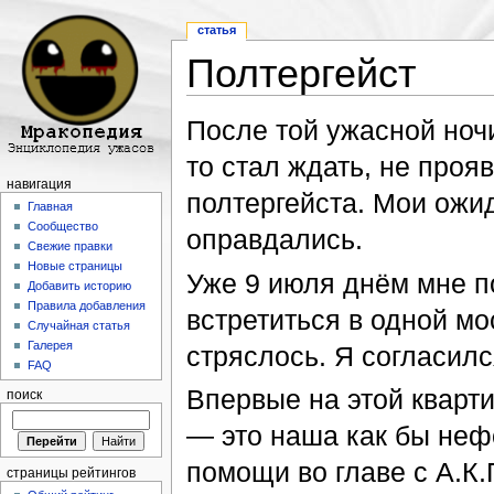
статья
Полтергейст
Перейти к:
навигация
,
поиск
После той ужасной ночи
то стал ждать, не проя
навигация
полтергейста. Мои ожид
Главная
Сообщество
оправдались.
Свежие правки
Новые страницы
Уже 9 июля днём мне п
Добавить историю
Правила добавления
встретиться в одной мо
Случайная статья
Галерея
стряслось. Я согласилс
FAQ
Впервые на этой кварт
поиск
— это наша как бы неф
помощи во главе с А.К
страницы рейтингов