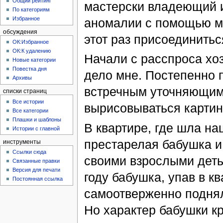
Общий рейтинг
мастерски владеющий 
По категориям
Избранное
аномалии с помощью ме
обсуждения
этот раз присоединиться
ОК:Избранное
ОК:К удалению
Начали с расспроса хоз
Новые категории
Повестка дня
дело мне. Постепенно 
Архивы
встречным уточняющим
списки страниц
Все истории
вырисовываться карти
Все категории
Плашки и шаблоны
В квартире, где шла на
Истории с главной
престарелая бабушка и
инструменты
Ссылки сюда
своими взрослыми деть
Связанные правки
Версия для печати
году бабушка, упав в к
Постоянная ссылка
самоотверженно поднял
Но характер бабушки к