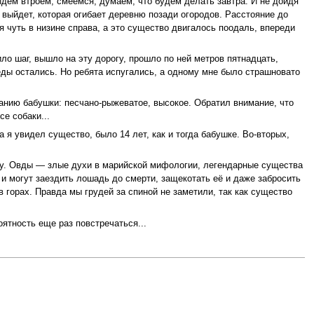
дем втроем, смеемся, думаем, что будем делать завтра. И не дойдя
 выйдет, которая огибает деревню позади огородов. Расстояние до
я чуть в низине справа, а это существо двигалось поодаль, впереди
ило шаг, вышло на эту дорогу, прошло по ней метров пятнадцать,
еды остались. Но ребята испугались, а одному мне было страшновато
анию бабушки: песчано-рыжеватое, высокое. Обратил внимание, что
е собаки...
я увидел существо, было 14 лет, как и тогда бабушке. Во-вторых,
вду. Овды — злые духи в марийской мифологии, легендарные существа
и могут заездить лошадь до смерти, защекотать её и даже забросить
 горах. Правда мы грудей за спиной не заметили, так как существо
ятность еще раз повстречаться...