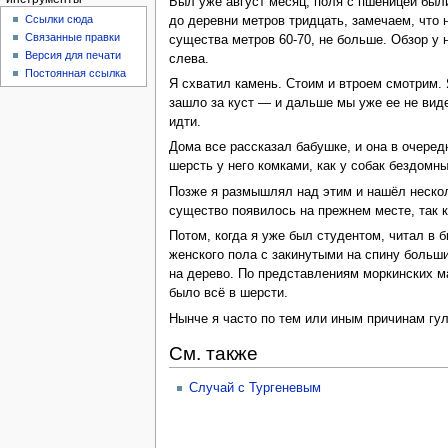
Был уже август месяц, поля с пшеницей был
Ссылки сюда
до деревни метров тридцать, замечаем, что 
Связанные правки
существа метров 60-70, не больше. Обзор у 
Версия для печати
слева.
Постоянная ссылка
Я схватил камень. Стоим и втроем смотрим. 
зашло за куст — и дальше мы уже ее не виде
идти.
Дома все рассказал бабушке, и она в очере
шерсть у него комками, как у собак бездомны
Позже я размышлял над этим и нашёл несколь
существо появилось на прежнем месте, так к
Потом, когда я уже был студентом, читал в
женского пола с закинутыми на спину больш
на дерево. По представлениям моркинских ма
было всё в шерсти.
Нынче я часто по тем или иным причинам гул
См. также
Случай с Тургеневым