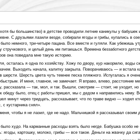
 хотя бы большинство) в детстве проводили летние каникулы у бабушек
евне. С друзьями лазили везде, собирали ягоды и грибы, купались в оз
т было немного, три-четыре пацана. Все вместе и гуляли. Как убежишь 
у стручкового, и целый день им питаешься. Времена беззаботного детств
ров она поведала мне такую историю.
ля, осталась я одна по хозяйству. Хожу по двору, кур накормлю, воды с
зачем. Выходить начала, калитку закрыла. Поворачиваюсь — и встала как
в шерсти. Шерсть цвета чуть темнее песка пляжного. Испугалась я очень
быстрым. И меня, главное, не замечает. Я вправо, влево, расстояние ме
, рассказала — так, мол, и так. Вышли, смотрим — стоит, не уходит, но
 к обеду было, отец с работы пришел, мы с дедом к направились нему. 
шел минут через тридцать, рассказывает, что по траве видно — ходил кт
, с кустарника снял».
 меня, чтобы я не лазил, где не надо. Мальчишкой я рассказывал своим 
и было худо. На карманные расходы взять было негде. Бабушка особо не
 ягоды, картошку, молоко, грибы — все такое. Деньги на жвачку да сига