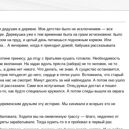
 и дедушек в деревне. Мое детство было не исключением — все
ере. Деревушка уже к тем временам была на грани исчезновени: было
утром на пруд, и целый день питаешься подножным кормом. Или
а... А вечерами, когда я приходил домой, бабушка рассказывала
котине принесу, да отцу с братьями кушать готовлю. Необходимость
 вкопанная. На задах вдоль прясла (забора) не то человек, не то
, а дома нет никого. Что делать, не знаю. А существо остановится,
тров пятьдесят до него, сердце в пятки ушло. Вспомнила, что старый
 на нас не смотрит. Минут десять за ней наблюдали. А потом оно ушло
Всё рассказали. Сами все испуганные. Отец ружье достал и пошел
о-то, как будто специально кружился. А потом следы вышли из оврага
деревенским друзьям эту историю. Мы хихикали и всерьез это не
 баловала. Ходили мы на оживленную трассу — благо, недалеко от
реты зарабатывали. Тогда курить-то я и пробовал в первый раз.