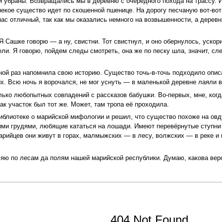
и убраны. Возвращались мы в деревню с очередного похода на трассу. И
некое существо идет по скошенной пшенице. На дорогу песчаную вот-вот
нас отличный, так как мы оказались немного на возвышенности, а деревн
Я Сашке говорю — а ну, свистни. Тот свистнул, и оно обернулось, ускор
ли. Я говорю, пойдем следы смотреть, она же по песку шла, значит, сл
дной раз напомнила свою историю. Существо точь-в-точь подходило опис
х. Всю ночь я ворочался, не мог уснуть — в маленькой деревне лаяли вс
ко любопытных совпадений с рассказов бабушки. Во-первых, мне, когда 
ак участок был тот же. Может, там тропа её проходила.
 библиотеке о марийской мифологии и решил, что существо похоже на о
ими грудями, любящие кататься на лошади. Имеют перевёрнутые ступни 
рийцев они живут в горах, малмыжских — в лесу, волжских — в реке и в
яю по лесам да полям нашей марийской республики. Думаю, какова веро
404 Not Found