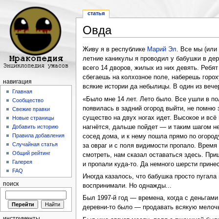
статья
Овда
Перейти к:
навигация
,
поиск
Живу я в республике
Марий Эл
. Все мы (или
летние каникулы я проводил у бабушки в дер
всего 14 дворов, жилых из них девять. Ребя
сбегаешь на колхозное поле, наберешь горох
навигация
всякие истории да небылицы. В один из вече
Главная
«Было мне 14 лет. Лето было. Все ушли в по
Сообщество
появилась в задний огород выйти, не помню 
Свежие правки
существо на двух ногах идет. Высокое и всё 
Новые страницы
нагнётся, дальше пойдет — и таким шагом не
Добавить историю
Правила добавления
сосед дома, и к нему пошла прямо по огороду
Случайная статья
за овраг и с поля видимости пропало. Время
Общий рейтинг
смотреть, нам сказал оставаться здесь. При
Галерея
и пропали куда-то. Да немного шерсти принес
FAQ
Иногда казалось, что бабушка просто пугала
поиск
воспринимали. Но однажды...
Был 1997-й год — времена, когда с деньгам
деревни-то было — продавать всякую мелочь:
инструменты