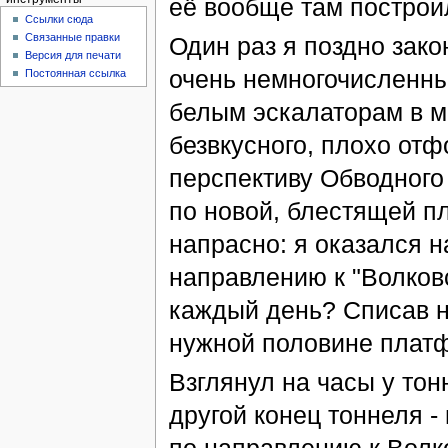
её вообще там построил
Ссылки сюда
Связанные правки
Один раз я поздно зако
Версия для печати
очень немногочисленны
Постоянная ссылка
белым эскалаторам в ме
безвкусного, плохо от
перспективу Обводного
по новой, блестящей пл
напрасно: я оказался н
направлению к "Волковс
каждый день? Списав н
нужной половине плат
Взглянул на часы у тонн
другой конец тоннеля -