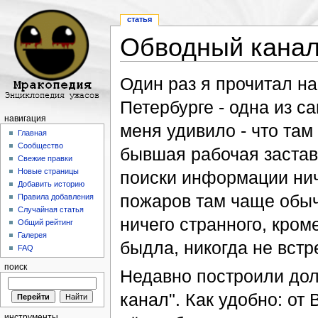
статья
Обводный кана
Перейти к:
навигация
,
поиск
Один раз я прочитал на
Петербурге - одна из с
навигация
меня удивило - что та
Главная
Сообщество
бывшая рабочая застав
Свежие правки
Новые страницы
поиски информации нич
Добавить историю
пожаров там чаще обычн
Правила добавления
Случайная статья
ничего странного, кро
Общий рейтинг
Галерея
быдла, никогда не встр
FAQ
поиск
Недавно построили до
канал". Как удобно: от 
инструменты