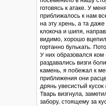
посеменило в нашу стор
готовясь к атаке. У мен
приближалось к нам все
на эту хрень, а та даже
клокоча и шипя, направ
видимо, хорошо вцепилс
гортанно булькать. Пот
У них образовался ком 
раздавались визги бол
камень, я побежал к ме
приближения они расцеп
дрянь увесистый кусок 
Тварь визгнула, замети
забору, стоящему за ку