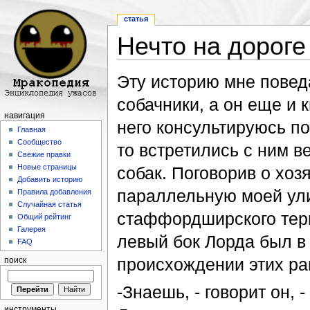
статья
Нечто на дороге
Перейти к:
навигация
,
поиск
Эту историю мне повед
собачники, а он еще и 
навигация
него консультируюсь п
Главная
Сообщество
то встретились с ним в
Свежие правки
Новые страницы
собак. Поговорив о хоз
Добавить историю
параллельную моей улиц
Правила добавления
Случайная статья
стаффордширского терь
Общий рейтинг
Галерея
левый бок Лорда был в
FAQ
происхождении этих ра
поиск
-Знаешь, - говорит он, 
инструменты