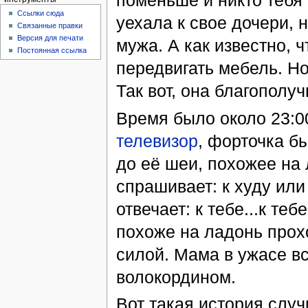
поменьше и никто тебя 
Ссылки сюда
уехала к свое дочери, 
Связанные правки
Версия для печати
мужа. А как известно, ч
Постоянная ссылка
передвигать мебель. Но
Так вот, она благополуч
Время было около 23:0
телевизор
, форточка б
до её шеи, похожее на 
спрашивает: к худу или
отвечает: к тебе...к тебе
похоже на ладонь прохо
силой. Мама в ужасе в
волокордином.
Вот такая история случ