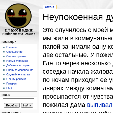
статья
Неупокоенная д
Перейти к:
навигация
,
поиск
Это случилось с моей м
мы жили в коммунально
навигация
папой занимали одну к
Главная
Сообщество
две остальные. У пожи
Свежие правки
Новые страницы
Где то через несколько
Добавить историю
соседка начала жаловат
Правила добавления
Случайная статья
по ночам приходит её у
Общий рейтинг
Галерея
дверях между комнатами
FAQ
просыпается от чувства,
поиск
пожилая дама
выпивал
инструменты