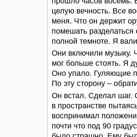
прошло часов восемь. Б
целую вечность. Все во
меня. Что он держит ор
помешать разделаться с
полной темноте. Я вали
Они включили музыку. Ч
мог больше стоять. Я ду
Оно упало. Гуляющие п
По эту сторону – обрат
Он встал. Сделал шаг. 
в пространстве пытаяс
воспринимал положение 
почти что под 90 граду
было страшно. Ему был