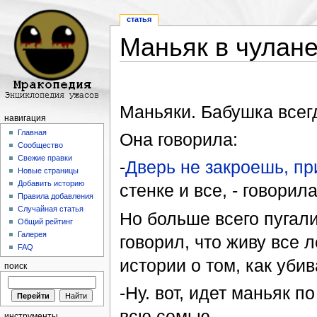
статья
Маньяк в чулан
Перейти к:
навигация
,
поиск
Маньяки. Бабушка всег
навигация
Главная
Она говорила:
Сообщество
Свежие правки
-
Дверь не закроешь, пр
Новые страницы
Добавить историю
стенке и все, - говорила
Правила добавления
Случайная статья
Но больше всего пугали
Общий рейтинг
Галерея
говорил, что живу все 
FAQ
истории о том, как уби
поиск
-Ну. вот, идет маньяк п
всю семью.
инструменты