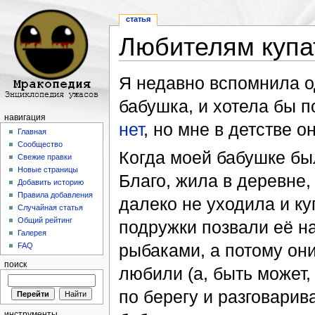
статья
Любителям купа
Перейти к:
навигация
,
поиск
Я недавно вспомнила о
бабушка, и хотела бы п
навигация
нет
, но мне в детстве о
Главная
Сообщество
Когда моей бабушке был
Свежие правки
Новые страницы
Благо, жила в деревне
Добавить историю
Правила добавления
далеко не уходила и ку
Случайная статья
Общий рейтинг
подружки позвали её на
Галерея
рыбаками, а потому он
FAQ
поиск
любили (а, быть может,
по берегу и разговарив
инструменты