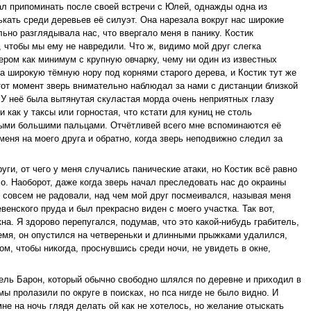
чал припоминать после своей встречи с Юлей, однажды одна из
ькать среди деревьев её силуэт. Она нарезала вокруг нас широкие
ьно разглядывала нас, что ввергало меня в панику. Костик
т, чтобы мы ему не навредили. Что ж, видимо мой друг слегка
ером как минимум с крупную овчарку, чему ни один из известных
а широкую тёмную нору под корнями старого дерева, и Костик тут же
 тот момент зверь внимательно наблюдал за нами с дистанции близкой
. У неё была вытянутая скуластая морда очень неприятных глазу
как у таксы или горностая, что кстати для куниц не столь
ными большими пальцами. Отчётливей всего мне вспоминаются её
ня на моего друга и обратно, когда зверь неподвижно следил за
ги, от чего у меня случались панические атаки, но Костик всё равно
о. Наоборот, даже когда зверь начал преследовать нас до окраины
ы совсем не радовали, над чем мой друг посмеивался, называя меня
енского пруда и был прекрасно виден с моего участка. Так вот,
на. Я здорово перепугался, подумав, что это какой-нибудь грабитель,
время, он опустился на четвереньки и длинными прыжками удалился,
ом, чтобы никогда, проснувшись среди ночи, не увидеть в окне,
ель Барон, который обычно свободно шлялся по деревне и приходил в
ы пролазили по округе в поисках, но пса нигде не было видно. И
мне на ночь глядя делать ой как не хотелось, но желание отыскать