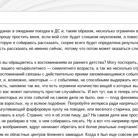
анах в ожидании поездки в ДС и, таким образом, несколько ограничен 
 прошу простить меня, если мой слог будет слишком неуклюжим, а пове
оторую я собираюсь рассказать, скорее всего будет определена результа
ть рассказать её именно сейчас, потому что потом может оказаться сл
то вы обращаетесь к воспоминаниям из раннего детства? Могу поспорить,
 вашего четырёхлетнего — семилетнего возраста, а так же несколько от
 воспоминаний связаны с действительно яркими запоминающимися событ
, и, возможно, некоторые — с событиями, не способными выдержать ис
сть, напомню так же, что есть огромное количество вещей о которых вы 
ю вас может натолкнуть простая случайность. И вот тут, как я теперь 
екоторых из этих событий на самом деле не было, они — плод феномена
в взрослых, ну и всякое подобное. Попробуйте интереса ради напрячьс
выгуливающей фарфоровую куклу на поводке, или весёлого старичка, ра
вать в клуб. Странно, что я об этом пишу, да? На самом деле мне про
а не разбираю в том, о чем собираюсь писать. Ну а вот что например пр
у воображения, вдруг начинают обретать всё более реальные очертания?
 из областных центров ближнего замкадья. Когда я был еще совсем ребё