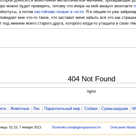
 которой доносится монотонное металлическое мычание, пробирающее до
оро можно будет проверить, потому что вчера на мой аккаунт вконтакте
п
 оболтусы, а потом
настойчиво позвал в гости
. Я в общем-то уже заброни
оведает мне что-то такое, что заставит меня забыть всё это как страшн
ет под именем моего старого друга, которого когда-то утащила в свою тё
404 Not Found
nginx
ети
Животные
Лес
Параллельный мир
Собаки
Сумасшедшие
М
ицы: 01:15, 7 января 2013.
Политика конфиденциальности
Описание Мрак