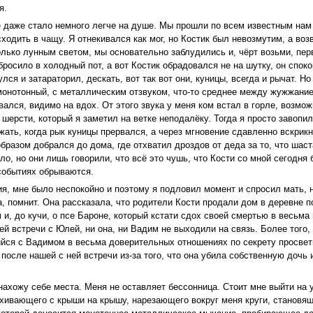
я.
не даже стало немного легче на душе. Мы прошли по всем известным нам 
сходить в чащу. Я отнекивался как мог, но Костик был невозмутим, а в
олько лунным светом, мы основательно заблудились и, чёрт возьми, пер
росило в холодный пот, а вот Костик обрадовался не на шутку, он споко
ся и затараторил, дескать, вот так вот они, куницы, всегда и рычат. Но
монотонный, с металлическим отзвуком, что-то среднее между жужжан
вался, видимо на вдох. От этого звука у меня ком встал в горле, возмо
шерсти, который я заметил на ветке неподалёку. Тогда я просто завопил
ежать, когда рык куницы прервался, а через мгновение сдавленно вскр
бразом добрался до дома, где отхватил дроздов от деда за то, что шас
ло, но они лишь говорили, что всё это чушь, что Кости со мной сегодня 
 событиях обрываются.
ия, мне было неспокойно и поэтому я подловил момент и спросил мать, 
, помнит. Она рассказала, что родители Кости продали дом в деревне по
 и, до кучи, о псе Бароне, который кстати сдох своей смертью в весьм
ей встречи с Юлей, ни она, ни Вадим не выходили на связь. Более того,
ся с Вадимом в весьма доверительных отношениях по секрету просветил
осле нашей с ней встречи из-за того, что она убила собственную дочь и
ахожу себе места. Меня не оставляет бессонница. Стоит мне выйти на 
хивающего с крыши на крышу, нарезающего вокруг меня круги, становящ