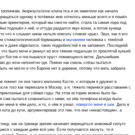
тропинкам, безрезультатно клича пса и не заметили как начало
озвращаться одному в потёмках мне хотелось меньше всего и я пошёл
вым ориентиром, который мы смогли найти, стала та самая нора под
йно подошёл к ней, и оттуда раздался звук возни, а потом куница
 то что я слышал никак нельзя описать словом «рык». Звук, как я его
ием стоматологической бормашины и
мычанием
человека с тяжёлой
жно я даже обделался, таких подробностей я не запомнил. Последней
 что было мочи и рванул во все тяжкие подальше от проклятой куньей
икнул Костик и послышался хруст ломающихся веток. Дальнейшие
таю до ночи непонятно где. Помню как сквозь слёзы пытался
быть не могло и что Барона нет в деревне, потому что мать забрала
не помнит ли она такого мальчика Костю, с которым я дружил в
сле того как переехали в Москву, а я, тяжело перенеся расставание с
а преклонные для собаки годы. На этом историю можно было бы
 я сам пытался созвониться с ними, но оба телефона всегда были
 меня в чём дело, и то, о чём я узнал,
повергло меня в шок
. Дело в
 кота до кучи, аргументировав это тем, что они «ненастоящие», а
улицу, как на границе зрения начинает мерещиться знакомый силуэт
иеся с каждым днём всё уже. Если получается заснуть, то я