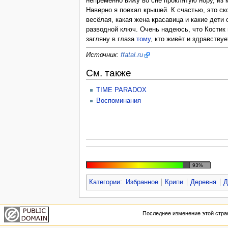
непременно вижу во сне проклятую нору, из
Наверно я поехал крышей. К счастью, это ск
весёлая, какая жена красавица и какие дети
разводной ключ. Очень надеюсь, что Костик п
загляну в глаза
тому
, кто живёт и здравству
Источник:
ffatal.ru
См. также
TIME PARADOX
Воспоминания
93%
Категории
:
Избранное
Крипи
Деревня
Д
Последнее изменение этой стран