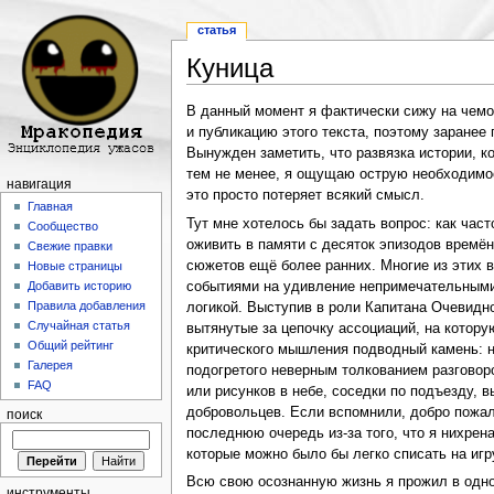
статья
Куница
Перейти к:
навигация
,
поиск
В данный момент я фактически сижу на чемод
и публикацию этого текста, поэтому заранее
Вынужден заметить, что развязка истории, к
тем не менее, я ощущаю острую необходимос
навигация
это просто потеряет всякий смысл.
Главная
Тут мне хотелось бы задать вопрос: как час
Сообщество
оживить в памяти с десяток эпизодов времён
Свежие правки
сюжетов ещё более ранних. Многие из этих
Новые страницы
событиями на удивление непримечательными
Добавить историю
Правила добавления
логикой. Выступив в роли Капитана Очевидно
Случайная статья
вытянутые за цепочку ассоциаций, на котору
Общий рейтинг
критического мышления подводный камень: н
Галерея
подогретого неверным толкованием разговоро
FAQ
или рисунков в небе, соседки по подъезду, 
добровольцев. Если вспомнили, добро пожало
поиск
последнюю очередь из-за того, что я нихрен
которые можно было бы легко списать на игр
Всю свою осознанную жизнь я прожил в одном
инструменты