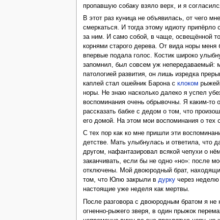
пропавшую собаку взяло верх, и я согласилс
В этот раз куница не объявилась, от чего м
смеркаться. И тогда этому идиоту припёрло 
за ним. И само собой, в чаще, освещённой т
корнями старого дерева. От вида норы меня б
впервые подала голос. Костик широко улыбнул
запомнил, был совсем уж непередаваемый: 
патологией развития, он лишь изредка преры
каплей стал ошейник Барона с
клоком
рыжей 
норы. Не знаю насколько далеко я успел уб
воспоминания очень обрывочны. Я каким-то о
рассказать бабке с дедом о том, что произош
его домой. На этом мои воспоминания о тех
С тех пор как ко мне пришли эти воспоминан
детстве. Мать улыбнулась и ответила, что да
другом, нафантазировал всякой чепухи о нём
заканчивать, если бы не одно «но»: после мо
отключены. Мой двоюродный брат, находящий
том, что Юлю закрыли в
дурку
через неделю п
настоящие уже неделя как мертвы.
После разговора с двоюродным братом я не н
огненно-рыжего зверя, в один прыжок перема