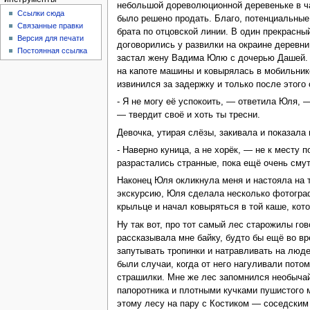
небольшой дореволюционной деревеньке в час
Ссылки сюда
было решено продать. Благо, потенциальные
Связанные правки
брата по отцовской линии. В один прекрасны
Версия для печати
договорились у развилки на окраине деревни
Постоянная ссылка
застал жену Вадима Юлю с дочерью Дашей. К
на капоте машины и ковырялась в мобильнике
извинился за задержку и только после этого
- Я не могу её успокоить, — ответила Юля, —
— твердит своё и хоть ты тресни.
Девочка, утирая слёзы, закивала и показала 
- Наверно куница, а не хорёк, — не к месту 
разрастались странные, пока ещё очень сму
Наконец Юля окликнула меня и настояла на 
экскурсию, Юля сделала несколько фотограф
крыльце и начал ковыряться в той каше, кот
Ну так вот, про тот самый лес старожилы гов
рассказывала мне байку, будто бы ещё во в
запутывать тропинки и натравливать на люде
были случаи, когда от него нагуливали пото
страшилки. Мне же лес запомнился необычай
папоротника и плотными кучками пушистого м
этому лесу на пару с Костиком — соседским