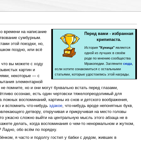
во времени на написание
Перед вами - избранная
ствование сумбурным.
крипипаста.
тами этой поездки, но,
История
"Куница"
является
ишком поздно, или всё
одной из лучших в своём
роде по мнению сообщества
 что вы можете с ходу
Мракопедии. Загляните
сюда
,
если хотите ознакомиться с остальными
рывистых картин и
статьями, которые удостоились этой награды.
иями, некоторые — с
пытания элементарной
не помните, но и они могут буквально встать перед глазами,
отчётливо осознаю, есть один чертовски тяжелопреодолимый для
 ложных воспоминаний, картины из снов и детского воображения,
я и вспомнить что-нибудь
эдакое
, что-нибудь вроде непонятных букв,
звлекающего детвору, откручивая и прикручивая на место головы
сто ужасно сложно выйти на центральную мысль этого абзаца не в
икажете делать, когда воспоминания о чем-то ненормальном и жутком,
 Ладно, обо всём по порядку.
нком, я часто и подолгу гостил у бабки с дедом, живших в