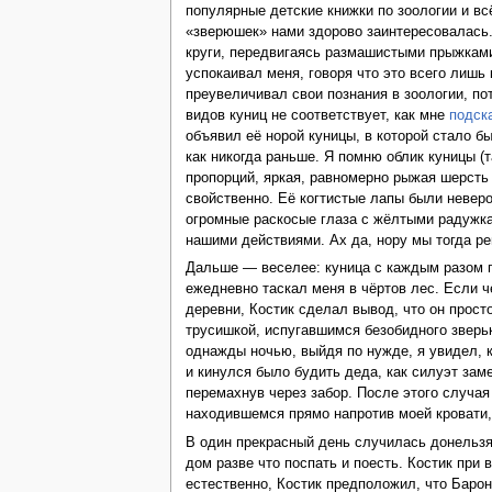
популярные детские книжки по зоологии и вс
«зверюшек» нами здорово заинтересовалась. 
круги, передвигаясь размашистыми прыжками,
успокаивал меня, говоря что это всего лишь 
преувеличивал свои познания в зоологии, по
видов куниц не соответствует, как мне
подск
объявил её норой куницы, в которой стало бы
как никогда раньше. Я помню облик куницы (
пропорций, яркая, равномерно рыжая шерсть 
свойственно. Её когтистые лапы были невер
огромные раскосые глаза с жёлтыми радужка
нашими действиями. Ах да, нору мы тогда ре
Дальше — веселее: куница с каждым разом по
ежедневно таскал меня в чёртов лес. Если ч
деревни, Костик сделал вывод, что он прост
трусишкой, испугавшимся безобидного зверьк
однажды ночью, выйдя по нужде, я увидел, к
и кинулся было будить деда, как силуэт зам
перемахнув через забор. После этого случая
находившемся прямо напротив моей кровати,
В один прекрасный день случилась донельзя
дом разве что поспать и поесть. Костик при 
естественно, Костик предположил, что Барон 