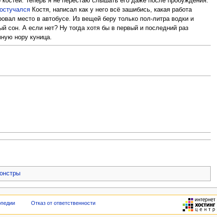
 костей. Теперь я не перестаю слышать его даже после пробуждения.
остучался
Костя, написал как у него всё зашибись, какая работа
ровал место в автобусе. Из вещей беру только пол-литра водки и
ый сон. А если нет? Ну тогда хотя бы в первый и последний раз
мную нору куница.
онстры
опедии
Отказ от ответственности