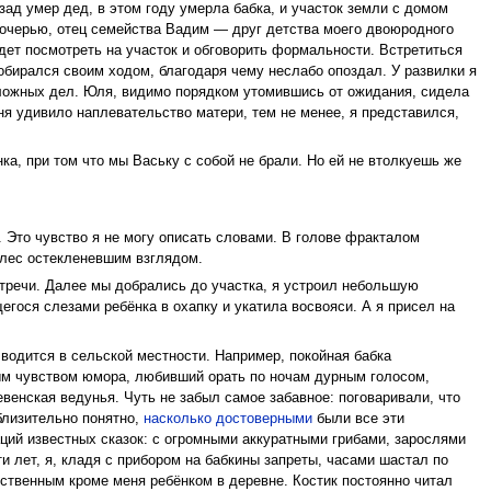
ад умер дед, в этом году умерла бабка, и участок земли с домом
дочерью, отец семейства Вадим — друг детства моего двоюродного
дет посмотреть на участок и обговорить формальности. Встретиться
обирался своим ходом, благодаря чему неслабо опоздал. У развилки я
тложных дел. Юля, видимо порядком утомившись от ожидания, сидела
ня удивило наплевательство матери, тем не менее, я представился,
нка, при том что мы Ваську с собой не брали. Но ей не втолкуешь же
и. Это чувство я не могу описать словами. В голове фракталом
 лес остекленевшим взглядом.
тречи. Далее мы добрались до участка, я устроил небольшую
гося слезами ребёнка в охапку и укатила восвояси. А я присел на
 водится в сельской местности. Например, покойная бабка
м чувством юмора, любивший орать по ночам дурным голосом,
евенская ведунья. Чуть не забыл самое забавное: поговаривали, что
близительно понятно,
насколько достоверными
были все эти
ий известных сказок: с огромными аккуратными грибами, зарослями
и лет, я, кладя с прибором на бабкины запреты, часами шастал по
ственным кроме меня ребёнком в деревне. Костик постоянно читал