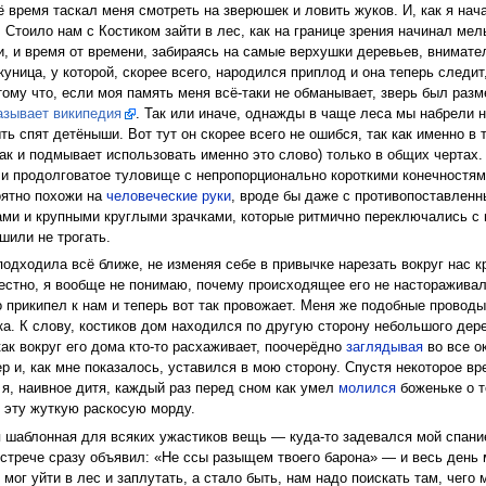
ё время таскал меня смотреть на зверюшек и ловить жуков. И, как я на
Стоило нам с Костиком зайти в лес, как на границе зрения начинал мел
 и время от времени, забираясь на самые верхушки деревьев, внимател
куница, у которой, скорее всего, народился приплод и она теперь следи
тому что, если моя память меня всё-таки не обманывает, зверь был разм
азывает википедия
. Так или иначе, однажды в чаще леса мы набрели н
ть спят детёныши. Вот тут он скорее всего не ошибся, так как именно в
так и подмывает использовать именно это слово) только в общих чертах
и продолговатое туловище с непропорционально короткими конечностями 
оятно похожи на
человеческие руки
, вроде бы даже с противопоставлен
ми и крупными круглыми зрачками, которые ритмично переключались с ме
шили не трогать.
дходила всё ближе, не изменяя себе в привычке нарезать вокруг нас кру
естно, я вообще не понимаю, почему происходящее его не настораживал
о прикипел к нам и теперь вот так провожает. Меня же подобные провод
а. К слову, костиков дом находился по другую сторону небольшого дерев
ак вокруг его дома кто-то расхаживает, поочерёдно
заглядывая
во все ок
ер и, как мне показалось, уставился в мою сторону. Спустя некоторое 
 я, наивное дитя, каждый раз перед сном как умел
молился
боженьке о т
 эту жуткую раскосую морду.
 шаблонная для всяких ужастиков вещь — куда-то задевался мой спани
встрече сразу объявил: «Не ссы разыщем твоего барона» — и весь день м
мог уйти в лес и заплутать, а стало быть, нам надо поискать там, чего 