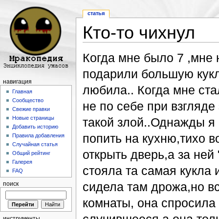
статья
Кто-то чихнул
Перейти к:
навигация
,
поиск
Когда мне было 7 ,мне
подарили большую кукл
навигация
любила.. Когда мне ста
Главная
Сообщество
не по себе при взгляде
Свежие правки
Новые страницы
такой злой..Однажды я
Добавить историю
попить на кухню,тихо в
Правила добавления
Случайная статья
открыть дверь,а за ней
Общий рейтинг
Галерея
стояла та самая кукла и
FAQ
сидела там дрожа,но в
поиск
комнаты, она спросила 
инструменты