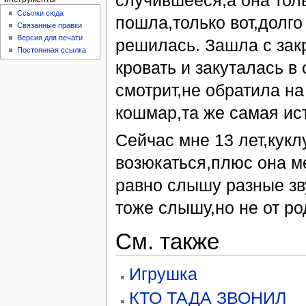
случившееся,а она толь
Ссылки сюда
пошла,только вот,долго 
Связанные правки
Версия для печати
решилась. Зашла с зак
Постоянная ссылка
кровать и закуталась в
смотрит,не обратила на
кошмар,та же самая ис
Сейчас мне 13 лет,кукл
возюкаться,плюс она ме
равно слышу разные зву
тоже слышу,но не от ро
См. также
Игрушка
КТО ТАДА ЗВОНИЛ